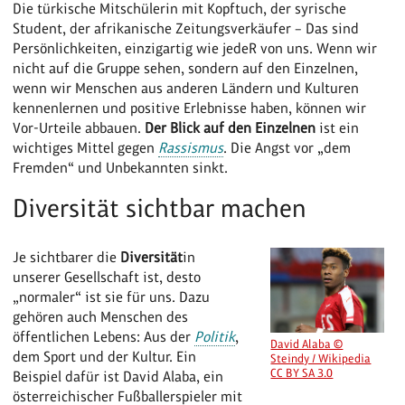
Die türkische Mitschülerin mit Kopftuch, der syrische
Student, der afrikanische Zeitungsverkäufer – Das sind
Persönlichkeiten, einzigartig wie jedeR von uns. Wenn wir
nicht auf die Gruppe sehen, sondern auf den Einzelnen,
wenn wir Menschen aus anderen Ländern und Kulturen
kennenlernen und positive Erlebnisse haben, können wir
Vor-Urteile abbauen.
Der Blick auf den Einzelnen
ist ein
wichtiges Mittel gegen
Rassismus
. Die Angst vor „dem
Fremden“ und Unbekannten sinkt.
Diversität sichtbar machen
Je sichtbarer die
Diversität
in
unserer Gesellschaft ist, desto
„normaler“ ist sie für uns. Dazu
gehören auch Menschen des
öffentlichen Lebens: Aus der
Politik
,
David Alaba ©
dem Sport und der Kultur. Ein
Steindy / Wikipedia
CC BY SA 3.0
Beispiel dafür ist David Alaba, ein
österreichischer Fußballerspieler mit