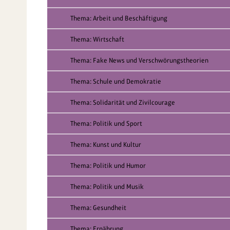
Thema: Arbeit und Beschäftigung
Thema: Wirtschaft
Thema: Fake News und Verschwörungstheorien
Thema: Schule und Demokratie
Thema: Solidarität und Zivilcourage
Thema: Politik und Sport
Thema: Kunst und Kultur
Thema: Politik und Humor
Thema: Politik und Musik
Thema: Gesundheit
Thema: Ernährung