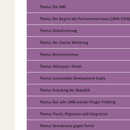
Thema: Die UNO
Thema: Der Beginn des Parlamentarismus (1848-1918)
Thema: Globalisierung
Thema: Der Zweite Weltkrieg
Thema: Antisemitismus
Thema: Holocaust—Shoah
Thema: Sustainable Development Goals
Thema: Gründung der Republik
Thema: Das Jahr 1968 und der Prager Frühling
Thema: Flucht, Migration und Integration
Thema: Demokratie gegen Terror