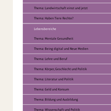
Thema: Landwirtschaft einst und jetzt
Thema: Haben Tiere Rechte?
Lebensbereiche
Thema: Mentale Gesundheit
Thema: Being digital und Neue Medien
Thema: Lehre und Beruf
Thema: Körper, Geschlecht und Politik
Thema: Literatur und Politik
Thema: Geld und Konsum
Thema: Bildung und Ausbildung
Thema: Wissenschaft und Politik