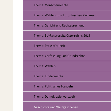
Thema: Menschenrechte
Thema: Wahlen zum Europäischen Parlament
Thema: Gericht und Rechtsprechung
Thema: EU-Ratsvorsitz Österreichs 2018
Thema: Pressefreiheit
Thema: Verfassung und Grundrechte
Thema: Wahlen
Thema: Kinderrechte
Thema: Politisches Handeln
Thema: Demokratie weltweit
Geschichte und Weltgeschehen