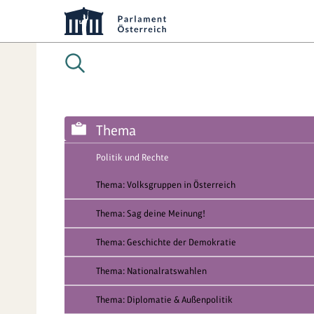
Thema
Politik und Rechte
Thema: Volksgruppen in Österreich
Thema: Sag deine Meinung!
Thema: Geschichte der Demokratie
Thema: Nationalratswahlen
Thema: Diplomatie & Außenpolitik