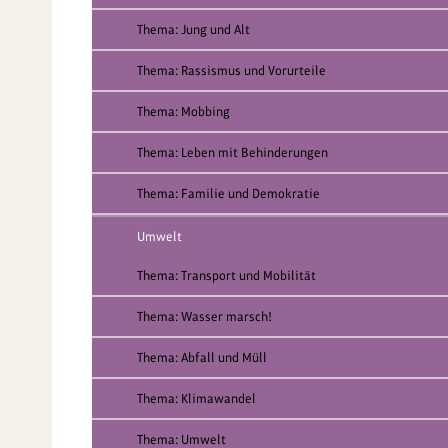
Thema: Jung und Alt
Thema: Rassismus und Vorurteile
Thema: Mobbing
Thema: Leben mit Behinderungen
Thema: Familie und Demokratie
Umwelt
Thema: Transport und Mobilität
Thema: Wasser marsch!
Thema: Abfall und Müll
Thema: Klimawandel
Thema: Umwelt