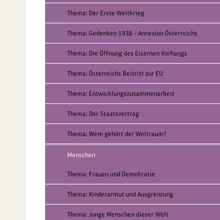
Thema: Der Erste Weltkrieg
Thema: Gedenken 1938 – Annexion Österreichs
Thema: Die Öffnung des Eisernen Vorhangs
Thema: Österreichs Beitritt zur EU
Thema: Entwicklungszusammenarbeit
Thema: Der Staatsvertrag
Thema: Wem gehört der Weltraum?
Menschen
Thema: Frauen und Demokratie
Thema: Kinderarmut und Ausgrenzung
Thema: Junge Menschen dieser Welt