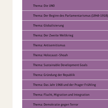
Thema: Die UNO
Thema: Der Beginn des Parlamentarismus (1848-1918)
Thema: Globalisierung
Thema: Der Zweite Weltkrieg
Thema: Antisemitismus
Thema: Holocaust—Shoah
Thema: Sustainable Development Goals
Thema: Gründung der Republik
Thema: Das Jahr 1968 und der Prager Frühling
Thema: Flucht, Migration und Integration
Thema: Demokratie gegen Terror