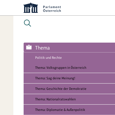
Thema
Politik und Rechte
Thema: Volksgruppen in Österreich
Thema: Sag deine Meinung!
Thema: Geschichte der Demokratie
Thema: Nationalratswahlen
Thema: Diplomatie & Außenpolitik