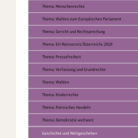
Thema: Menschenrechte
Thema: Wahlen zum Europäischen Parlament
Thema: Gericht und Rechtsprechung
Thema: EU-Ratsvorsitz Österreichs 2018
Thema: Pressefreiheit
Thema: Verfassung und Grundrechte
Thema: Wahlen
Thema: Kinderrechte
Thema: Politisches Handeln
Thema: Demokratie weltweit
Geschichte und Weltgeschehen