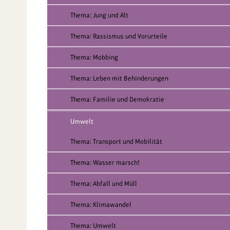
Thema: Jung und Alt
Thema: Rassismus und Vorurteile
Thema: Mobbing
Thema: Leben mit Behinderungen
Thema: Familie und Demokratie
Umwelt
Thema: Transport und Mobilität
Thema: Wasser marsch!
Thema: Abfall und Müll
Thema: Klimawandel
Thema: Umwelt