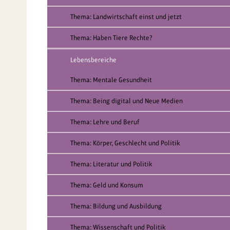
Thema: Landwirtschaft einst und jetzt
Thema: Haben Tiere Rechte?
Lebensbereiche
Thema: Mentale Gesundheit
Thema: Being digital und Neue Medien
Thema: Lehre und Beruf
Thema: Körper, Geschlecht und Politik
Thema: Literatur und Politik
Thema: Geld und Konsum
Thema: Bildung und Ausbildung
Thema: Wissenschaft und Politik