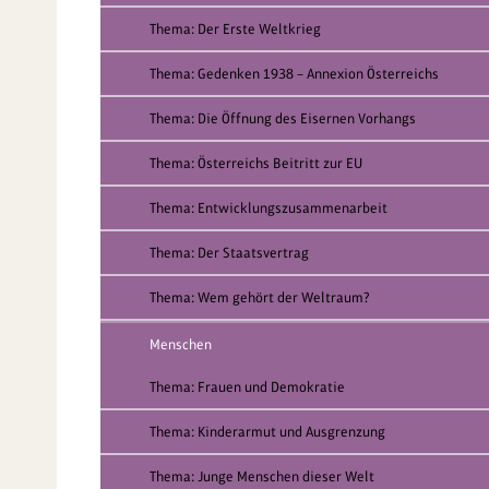
Thema: Der Erste Weltkrieg
Thema: Gedenken 1938 – Annexion Österreichs
Thema: Die Öffnung des Eisernen Vorhangs
Thema: Österreichs Beitritt zur EU
Thema: Entwicklungszusammenarbeit
Thema: Der Staatsvertrag
Thema: Wem gehört der Weltraum?
Menschen
Thema: Frauen und Demokratie
Thema: Kinderarmut und Ausgrenzung
Thema: Junge Menschen dieser Welt