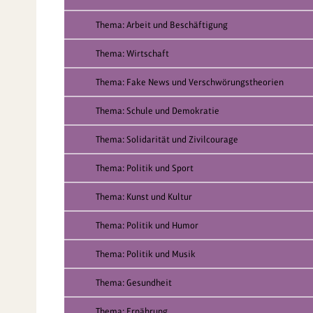
Thema: Arbeit und Beschäftigung
Thema: Wirtschaft
Thema: Fake News und Verschwörungstheorien
Thema: Schule und Demokratie
Thema: Solidarität und Zivilcourage
Thema: Politik und Sport
Thema: Kunst und Kultur
Thema: Politik und Humor
Thema: Politik und Musik
Thema: Gesundheit
Thema: Ernährung