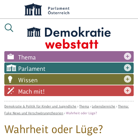
Thema
Parlament
Wissen
Mach mit!
Demokratie & Politik für Kinder und Jugendliche
›
Thema
›
Lebensbereiche
›
Thema:
Fake News und Verschwörungstheorien
›
Wahrheit oder Lüge?
Wahrheit oder Lüge?