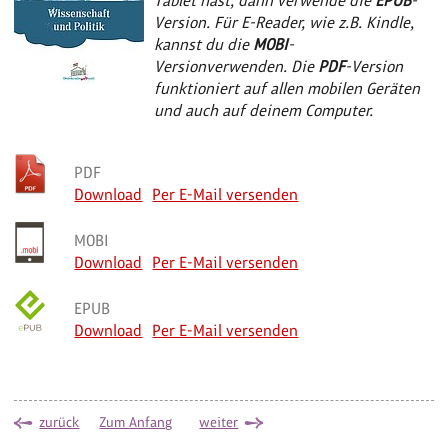
Tablet hast, dann verwende die
EPUB
-
Version. Für E-Reader, wie z.B. Kindle,
kannst du die
MOBI
-
Versionverwenden. Die
PDF
-Version
funktioniert auf allen mobilen Geräten
und auch auf deinem Computer.
PDF
Download
Per E-Mail versenden
MOBI
Download
Per E-Mail versenden
EPUB
Download
Per E-Mail versenden
zurück
Zum Anfang
weiter