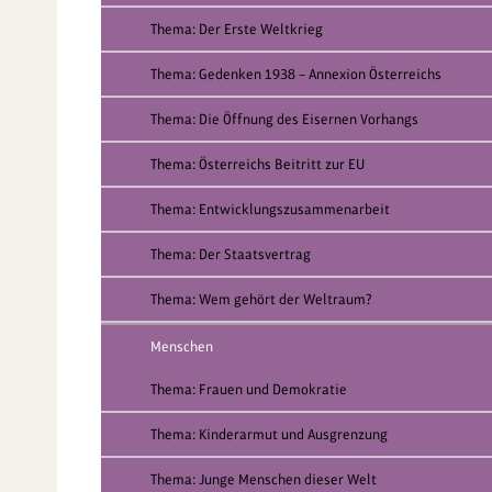
Thema: Der Erste Weltkrieg
Thema: Gedenken 1938 – Annexion Österreichs
Thema: Die Öffnung des Eisernen Vorhangs
Thema: Österreichs Beitritt zur EU
Thema: Entwicklungszusammenarbeit
Thema: Der Staatsvertrag
Thema: Wem gehört der Weltraum?
Menschen
Thema: Frauen und Demokratie
Thema: Kinderarmut und Ausgrenzung
Thema: Junge Menschen dieser Welt