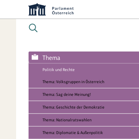
Thema
Politik und Rechte
Thema: Volksgruppen in Österreich
Thema: Sag deine Meinung!
Thema: Geschichte der Demokratie
Thema: Nationalratswahlen
Thema: Diplomatie & Außenpolitik