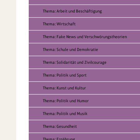
Thema: Arbeit und Beschäftigung
Thema: Wirtschaft
Thema: Fake News und Verschwörungstheorien
Thema: Schule und Demokratie
Thema: Solidarität und Zivilcourage
Thema: Politik und Sport
Thema: Kunst und Kultur
Thema: Politik und Humor
Thema: Politik und Musik
Thema: Gesundheit
Thema: Ernährung