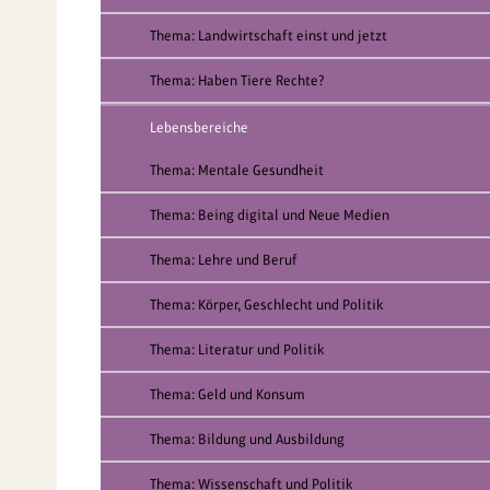
Thema: Landwirtschaft einst und jetzt
Thema: Haben Tiere Rechte?
Lebensbereiche
Thema: Mentale Gesundheit
Thema: Being digital und Neue Medien
Thema: Lehre und Beruf
Thema: Körper, Geschlecht und Politik
Thema: Literatur und Politik
Thema: Geld und Konsum
Thema: Bildung und Ausbildung
Thema: Wissenschaft und Politik