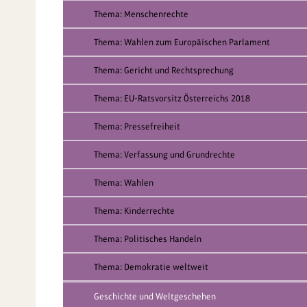
Thema: Menschenrechte
Thema: Wahlen zum Europäischen Parlament
Thema: Gericht und Rechtsprechung
Thema: EU-Ratsvorsitz Österreichs 2018
Thema: Pressefreiheit
Thema: Verfassung und Grundrechte
Thema: Wahlen
Thema: Kinderrechte
Thema: Politisches Handeln
Thema: Demokratie weltweit
Geschichte und Weltgeschehen