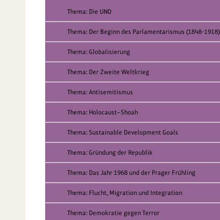
Thema: Die UNO
Thema: Der Beginn des Parlamentarismus (1848-1918)
Thema: Globalisierung
Thema: Der Zweite Weltkrieg
Thema: Antisemitismus
Thema: Holocaust—Shoah
Thema: Sustainable Development Goals
Thema: Gründung der Republik
Thema: Das Jahr 1968 und der Prager Frühling
Thema: Flucht, Migration und Integration
Thema: Demokratie gegen Terror