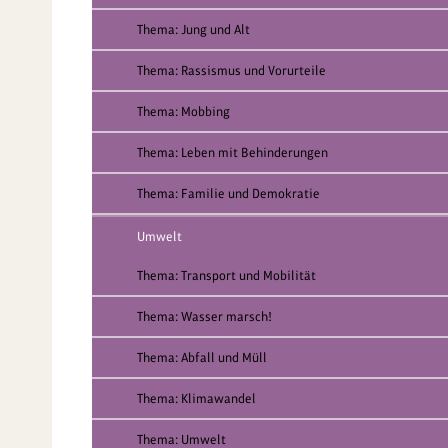
Thema: Jung und Alt
Thema: Rassismus und Vorurteile
Thema: Mobbing
Thema: Leben mit Behinderungen
Thema: Familie und Demokratie
Umwelt
Thema: Transport und Mobilität
Thema: Wasser marsch!
Thema: Abfall und Müll
Thema: Klimawandel
Thema: Umwelt