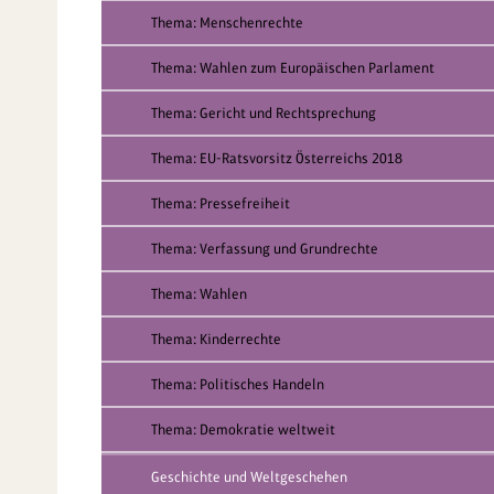
Thema: Menschenrechte
Thema: Wahlen zum Europäischen Parlament
Thema: Gericht und Rechtsprechung
Thema: EU-Ratsvorsitz Österreichs 2018
Thema: Pressefreiheit
Thema: Verfassung und Grundrechte
Thema: Wahlen
Thema: Kinderrechte
Thema: Politisches Handeln
Thema: Demokratie weltweit
Geschichte und Weltgeschehen