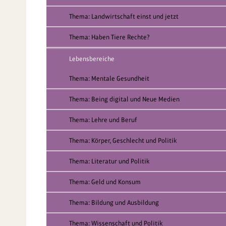
Thema: Landwirtschaft einst und jetzt
Thema: Haben Tiere Rechte?
Lebensbereiche
Thema: Mentale Gesundheit
Thema: Being digital und Neue Medien
Thema: Lehre und Beruf
Thema: Körper, Geschlecht und Politik
Thema: Literatur und Politik
Thema: Geld und Konsum
Thema: Bildung und Ausbildung
Thema: Wissenschaft und Politik