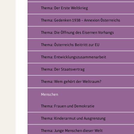
Thema: Der Erste Weltkrieg
Thema: Gedenken 1938 – Annexion Österreichs
Thema: Die Öffnung des Eisernen Vorhangs
Thema: Österreichs Beitritt zur EU
Thema: Entwicklungszusammenarbeit
Thema: Der Staatsvertrag
Thema: Wem gehört der Weltraum?
Menschen
Thema: Frauen und Demokratie
Thema: Kinderarmut und Ausgrenzung
Thema: Junge Menschen dieser Welt