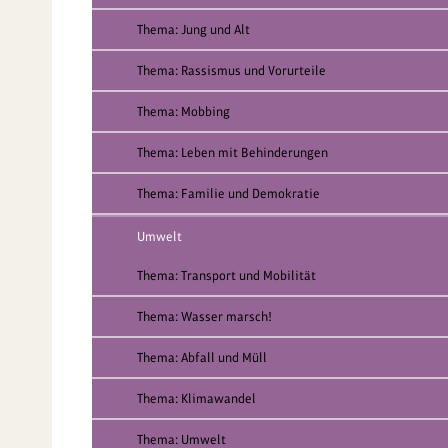
Thema: Jung und Alt
Thema: Rassismus und Vorurteile
Thema: Mobbing
Thema: Leben mit Behinderungen
Thema: Familie und Demokratie
Umwelt
Thema: Transport und Mobilität
Thema: Wasser marsch!
Thema: Abfall und Müll
Thema: Klimawandel
Thema: Umwelt