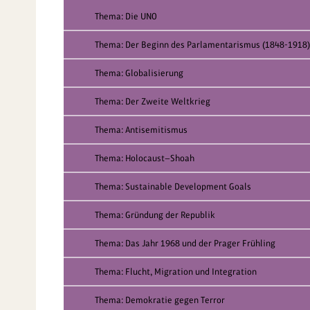
Thema: Die UNO
Thema: Der Beginn des Parlamentarismus (1848-1918)
Thema: Globalisierung
Thema: Der Zweite Weltkrieg
Thema: Antisemitismus
Thema: Holocaust—Shoah
Thema: Sustainable Development Goals
Thema: Gründung der Republik
Thema: Das Jahr 1968 und der Prager Frühling
Thema: Flucht, Migration und Integration
Thema: Demokratie gegen Terror