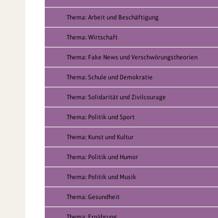
Thema: Arbeit und Beschäftigung
Thema: Wirtschaft
Thema: Fake News und Verschwörungstheorien
Thema: Schule und Demokratie
Thema: Solidarität und Zivilcourage
Thema: Politik und Sport
Thema: Kunst und Kultur
Thema: Politik und Humor
Thema: Politik und Musik
Thema: Gesundheit
Thema: Ernährung