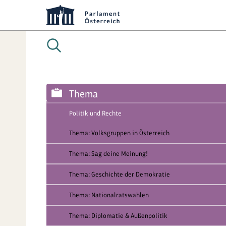
Thema
Politik und Rechte
Thema: Volksgruppen in Österreich
Thema: Sag deine Meinung!
Thema: Geschichte der Demokratie
Thema: Nationalratswahlen
Thema: Diplomatie & Außenpolitik