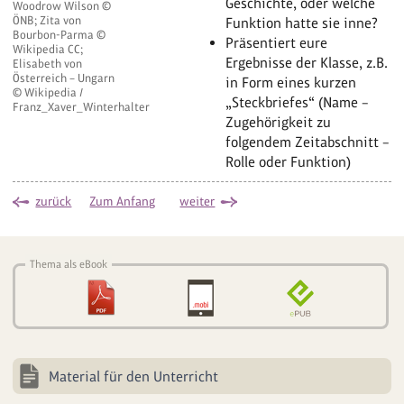
Geschichte, oder welche
Woodrow Wilson ©
ÖNB; Zita von
Funktion hatte sie inne?
Bourbon-Parma ©
Präsentiert eure
Wikipedia CC;
Ergebnisse der Klasse, z.B.
Elisabeth von
Österreich – Ungarn
in Form eines kurzen
© Wikipedia /
„Steckbriefes“ (Name –
Franz_Xaver_Winterhalter
Zugehörigkeit zu
folgendem Zeitabschnitt –
Rolle oder Funktion)
zurück
Zum Anfang
weiter
Thema als eBook
Material für den Unterricht