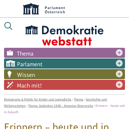
Thema
Parlament
Wissen
Mach mit!
Demokratie & Politik für Kinder und Jugendliche
›
Thema
›
Geschichte und
Weltgeschehen
›
Thema: Gedenken 1938 – Annexion Österreichs
›
Erinnern – heute und
in Zukunft
Erinnern – heute und in