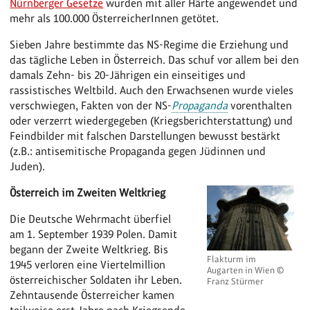
Nürnberger Gesetze
wurden mit aller Härte angewendet und
mehr als 100.000 ÖsterreicherInnen getötet.
Sieben Jahre bestimmte das NS-Regime die Erziehung und
das tägliche Leben in Österreich. Das schuf vor allem bei den
damals Zehn- bis 20-Jährigen ein einseitiges und
rassistisches Weltbild. Auch den Erwachsenen wurde vieles
verschwiegen, Fakten von der NS-
Propaganda
vorenthalten
oder verzerrt wiedergegeben (Kriegsberichterstattung) und
Feindbilder mit falschen Darstellungen bewusst bestärkt
(z.B.: antisemitische Propaganda gegen Jüdinnen und
Juden).
Österreich im Zweiten Weltkrieg
Die Deutsche Wehrmacht überfiel
am 1. September 1939 Polen. Damit
begann der Zweite Weltkrieg. Bis
Flakturm im
1945 verloren eine Viertelmillion
Augarten in Wien ©
österreichischer Soldaten ihr Leben.
Franz Stürmer
Zehntausende Österreicher kamen