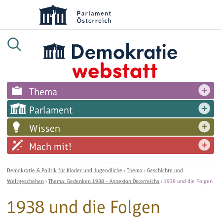
Thema
Parlament
Wissen
Mach mit!
Demokratie & Politik für Kinder und Jugendliche
›
Thema
›
Geschichte und
Weltgeschehen
›
Thema: Gedenken 1938 – Annexion Österreichs
›
1938 und die Folgen
1938 und die Folgen