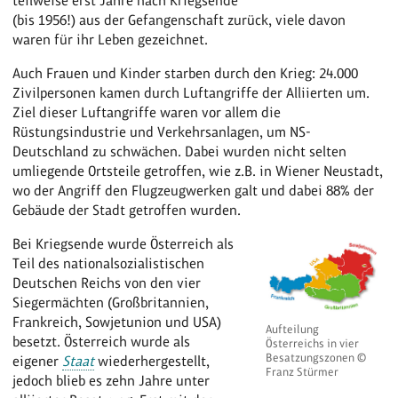
teilweise erst Jahre nach Kriegsende
(bis 1956!) aus der Gefangenschaft zurück, viele davon
waren für ihr Leben gezeichnet.
Auch Frauen und Kinder starben durch den Krieg: 24.000
Zivilpersonen kamen durch Luftangriffe der Alliierten um.
Ziel dieser Luftangriffe waren vor allem die
Rüstungsindustrie und Verkehrsanlagen, um NS-
Deutschland zu schwächen. Dabei wurden nicht selten
umliegende Ortsteile getroffen, wie z.B. in Wiener Neustadt,
wo der Angriff den Flugzeugwerken galt und dabei 88% der
Gebäude der Stadt getroffen wurden.
Bei Kriegsende wurde Österreich als
Teil des nationalsozialistischen
Deutschen Reichs von den vier
Siegermächten (Großbritannien,
Frankreich, Sowjetunion und USA)
Aufteilung
besetzt. Österreich wurde als
Österreichs in vier
Besatzungszonen ©
eigener
Staat
wiederhergestellt,
Franz Stürmer
jedoch blieb es zehn Jahre unter