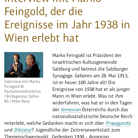
Feingold, der die
Ereignisse im Jahr 1938 in
Wien erlebt hat
Marko Feingold ist Präsident der
Israelitischen Kultusgemeinde
Salzburg und betreut die Salzburger
Synagoge. Geboren am 28. Mai 1913,
Interview mit Marko
ist er heuer 100 Jahre alt! Die
Feingold ©
Ereignisse von 1938 hat er als junger
Parlamentsdirektion
Mann in Wien erlebt. Was ist ihm
/ Bildagentur Zolles
KG / Mike Ranz
widerfahren, was hat er in den Tagen
der
Annexion
Österreichs durch das
nationalsozialistische Deutsche Reich
miterlebt, welche Gedanken macht er sich über
Propaganda
und
Diktatur
? Jugendliche der Zeitreisewerkstatt zum
Themenschwerpunkt „Gedenken 1938 – Annexion