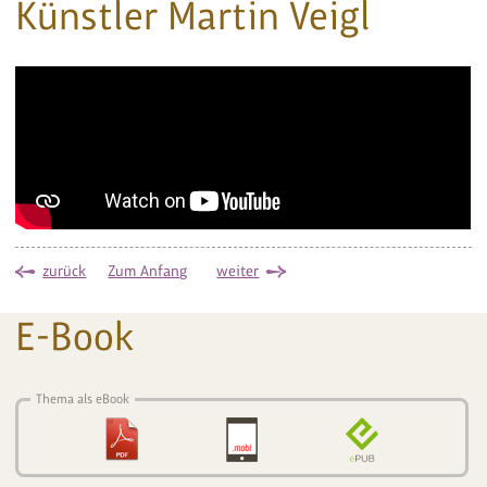
Künstler Martin Veigl
zurück
Zum Anfang
weiter
E-Book
Thema als eBook