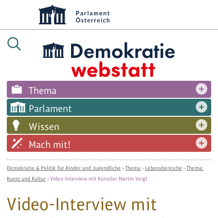
Thema
Parlament
Wissen
Mach mit!
Demokratie & Politik für Kinder und Jugendliche
›
Thema
›
Lebensbereiche
›
Thema:
Kunst und Kultur
›
Video-Interview mit Künstler Martin Veigl
Video-Interview mit