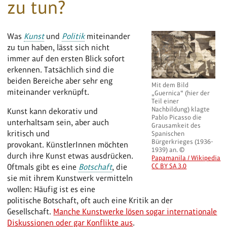
zu tun?
Was
Kunst
und
Politik
miteinander
zu tun haben, lässt sich nicht
immer auf den ersten Blick sofort
erkennen. Tatsächlich sind die
beiden Bereiche aber sehr eng
Mit dem Bild
miteinander verknüpft.
„Guernica“ (hier der
Teil einer
Nachbildung) klagte
Kunst kann dekorativ und
Pablo Picasso die
unterhaltsam sein, aber auch
Grausamkeit des
kritisch und
Spanischen
Bürgerkrieges (1936-
provokant. KünstlerInnen möchten
1939) an. ©
durch ihre Kunst etwas ausdrücken.
Papamanila / Wikipedia
Oftmals gibt es eine
Botschaft
, die
CC BY SA 3.0
sie mit ihrem Kunstwerk vermitteln
wollen: Häufig ist es eine
politische Botschaft, oft auch eine Kritik an der
Gesellschaft.
Manche Kunstwerke lösen sogar internationale
Diskussionen oder gar Konflikte aus
.