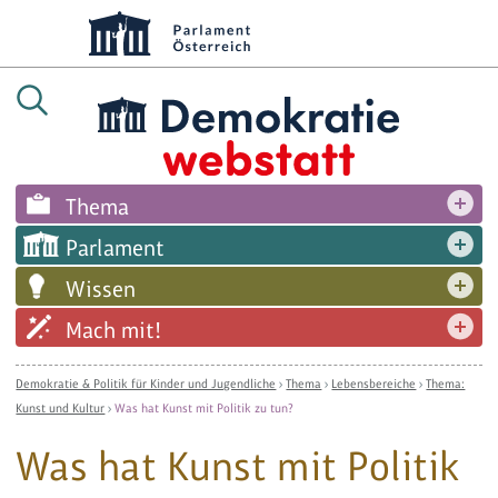
Thema
Parlament
Wissen
Mach mit!
Demokratie & Politik für Kinder und Jugendliche
›
Thema
›
Lebensbereiche
›
Thema:
Kunst und Kultur
›
Was hat Kunst mit Politik zu tun?
Was hat Kunst mit Politik