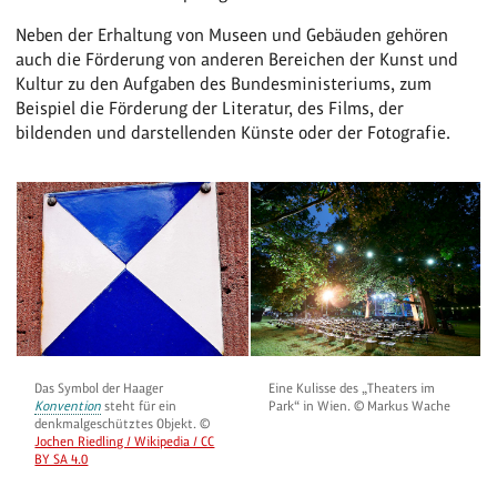
Neben der Erhaltung von Museen und Gebäuden gehören
auch die Förderung von anderen Bereichen der Kunst und
Kultur zu den Aufgaben des Bundesministeriums, zum
Beispiel die Förderung der Literatur, des Films, der
bildenden und darstellenden Künste oder der Fotografie.
Das Symbol der Haager
Eine Kulisse des „Theaters im
Konvention
steht für ein
Park“ in Wien. © Markus Wache
denkmalgeschütztes Objekt. ©
Jochen Riedling / Wikipedia / CC
BY SA 4.0