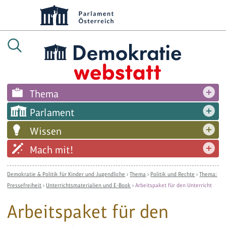
Thema
Parlament
Wissen
Mach mit!
Demokratie & Politik für Kinder und Jugendliche
›
Thema
›
Politik und Rechte
›
Thema:
Pressefreiheit
›
Unterrichtsmaterialien und E-Book
›
Arbeitspaket für den Unterricht
Arbeitspaket für den