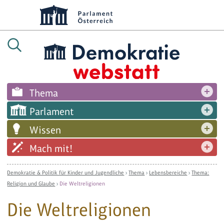
Thema
Parlament
Wissen
Mach mit!
Demokratie & Politik für Kinder und Jugendliche
›
Thema
›
Lebensbereiche
›
Thema:
Religion und Glaube
›
Die Weltreligionen
Die Weltreligionen