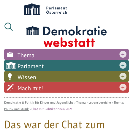
Thema
Parlament
Wissen
Mach mit!
Demokratie & Politik für Kinder und Jugendliche
›
Thema
›
Lebensbereiche
›
Thema:
Politik und Musik
›
Chat mit PolitikerInnen 2021
Das war der Chat zum