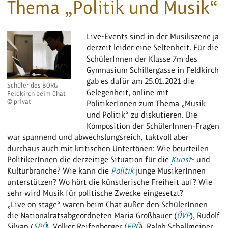
Thema „Politik und Musik“
Live-Events sind in der Musikszene ja
derzeit leider eine Seltenheit. Für die
SchülerInnen der Klasse 7m des
Gymnasium Schillergasse in Feldkirch
gab es dafür am 25.01.2021 die
Schüler des BORG
Gelegenheit, online mit
Feldkirch beim Chat
© privat
PolitikerInnen zum Thema „Musik
und Politik“ zu diskutieren. Die
Komposition der SchülerInnen-Fragen
war spannend und abwechslungsreich, taktvoll aber
durchaus auch mit kritischen Untertönen: Wie beurteilen
PolitikerInnen die derzeitige Situation für die
Kunst
- und
Kulturbranche? Wie kann die
Politik
junge MusikerInnen
unterstützen? Wo hört die künstlerische Freiheit auf? Wie
sehr wird Musik für politische Zwecke eingesetzt?
„Live on stage“ waren beim Chat außer den SchülerInnen
die Nationalratsabgeordneten Maria Großbauer (
ÖVP
), Rudolf
Silvan (
SPÖ
), Volker Reifenberger (
FPÖ
), Ralph Schallmeiner