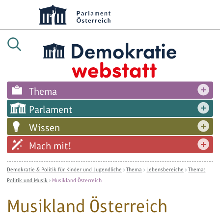
Thema
Parlament
Wissen
Mach mit!
Demokratie & Politik für Kinder und Jugendliche
›
Thema
›
Lebensbereiche
›
Thema:
Politik und Musik
›
Musikland Österreich
Musikland Österreich