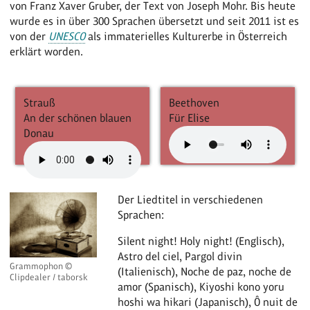
von Franz Xaver Gruber, der Text von Joseph Mohr. Bis heute
wurde es in über 300 Sprachen übersetzt und seit 2011 ist es
von der
UNESCO
als immaterielles Kulturerbe in Österreich
erklärt worden.
Strauß
Beethoven
An der schönen blauen
Für Elise
Donau
Der Liedtitel in verschiedenen
Sprachen:
Silent night! Holy night! (Englisch),
Astro del ciel, Pargol divin
Grammophon ©
(Italienisch), Noche de paz, noche de
Clipdealer / taborsk
amor (Spanisch), Kiyoshi kono yoru
hoshi wa hikari (Japanisch), Ô nuit de