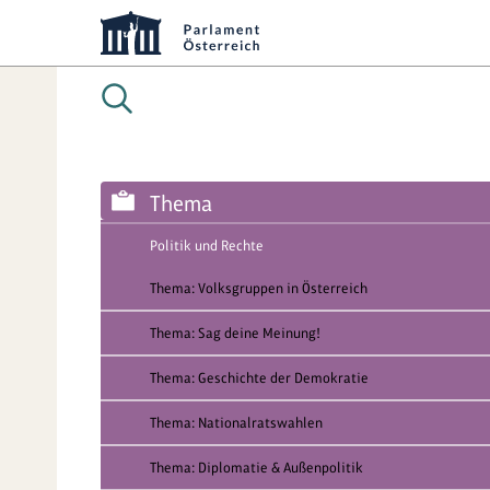
Thema
Politik und Rechte
Thema: Volksgruppen in Österreich
Thema: Sag deine Meinung!
Thema: Geschichte der Demokratie
Thema: Nationalratswahlen
Thema: Diplomatie & Außenpolitik