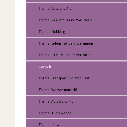
Thema: Jung und Alt
Thema: Rassismus und Vorurteile
Thema: Mobbing
Thema: Leben mit Behinderungen
Thema: Familie und Demokratie
Umwelt
Thema: Transport und Mobilität
Thema: Wasser marsch!
Thema: Abfall und Müll
Thema: Klimawandel
Thema: Umwelt