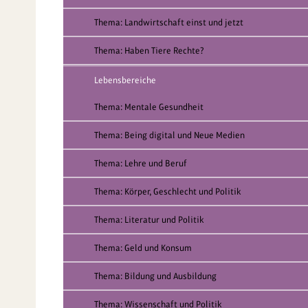
Thema: Landwirtschaft einst und jetzt
Thema: Haben Tiere Rechte?
Lebensbereiche
Thema: Mentale Gesundheit
Thema: Being digital und Neue Medien
Thema: Lehre und Beruf
Thema: Körper, Geschlecht und Politik
Thema: Literatur und Politik
Thema: Geld und Konsum
Thema: Bildung und Ausbildung
Thema: Wissenschaft und Politik