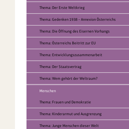
Thema: Der Erste Weltkrieg
Thema: Gedenken 1938 – Annexion Österreichs
Thema: Die Öffnung des Eisernen Vorhangs
Thema: Österreichs Beitritt zur EU
Thema: Entwicklungszusammenarbeit
Thema: Der Staatsvertrag
Thema: Wem gehört der Weltraum?
Menschen
Thema: Frauen und Demokratie
Thema: Kinderarmut und Ausgrenzung
Thema: Junge Menschen dieser Welt