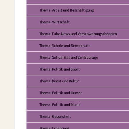
Thema: Arbeit und Beschäftigung
Thema: Wirtschaft
Thema: Fake News und Verschwörungstheorien
Thema: Schule und Demokratie
Thema: Solidarität und Zivilcourage
Thema: Politik und Sport
Thema: Kunst und Kultur
Thema: Politik und Humor
Thema: Politik und Musik
Thema: Gesundheit
Thema: Ernährung