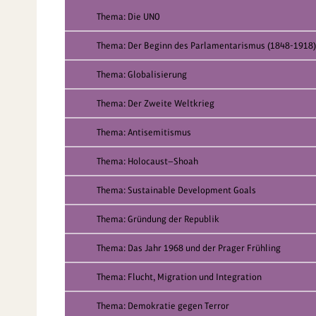
Thema: Die UNO
Thema: Der Beginn des Parlamentarismus (1848-1918)
Thema: Globalisierung
Thema: Der Zweite Weltkrieg
Thema: Antisemitismus
Thema: Holocaust—Shoah
Thema: Sustainable Development Goals
Thema: Gründung der Republik
Thema: Das Jahr 1968 und der Prager Frühling
Thema: Flucht, Migration und Integration
Thema: Demokratie gegen Terror