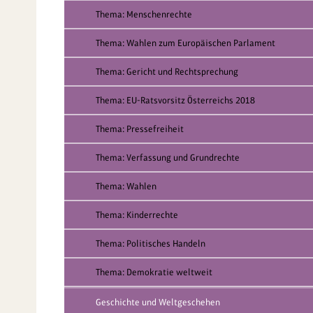
Thema: Menschenrechte
Thema: Wahlen zum Europäischen Parlament
Thema: Gericht und Rechtsprechung
Thema: EU-Ratsvorsitz Österreichs 2018
Thema: Pressefreiheit
Thema: Verfassung und Grundrechte
Thema: Wahlen
Thema: Kinderrechte
Thema: Politisches Handeln
Thema: Demokratie weltweit
Geschichte und Weltgeschehen