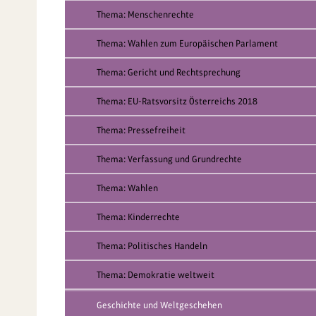
Thema: Menschenrechte
Thema: Wahlen zum Europäischen Parlament
Thema: Gericht und Rechtsprechung
Thema: EU-Ratsvorsitz Österreichs 2018
Thema: Pressefreiheit
Thema: Verfassung und Grundrechte
Thema: Wahlen
Thema: Kinderrechte
Thema: Politisches Handeln
Thema: Demokratie weltweit
Geschichte und Weltgeschehen