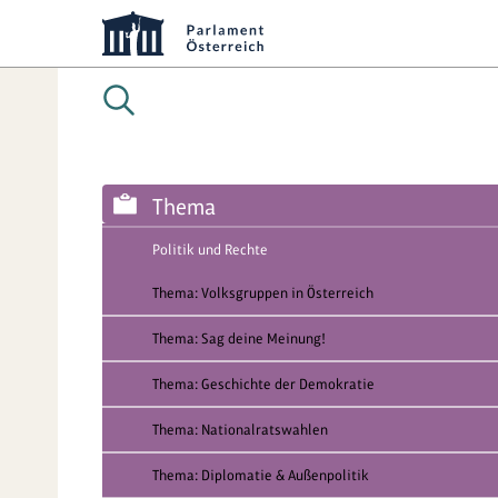
Thema
Politik und Rechte
Thema: Volksgruppen in Österreich
Thema: Sag deine Meinung!
Thema: Geschichte der Demokratie
Thema: Nationalratswahlen
Thema: Diplomatie & Außenpolitik