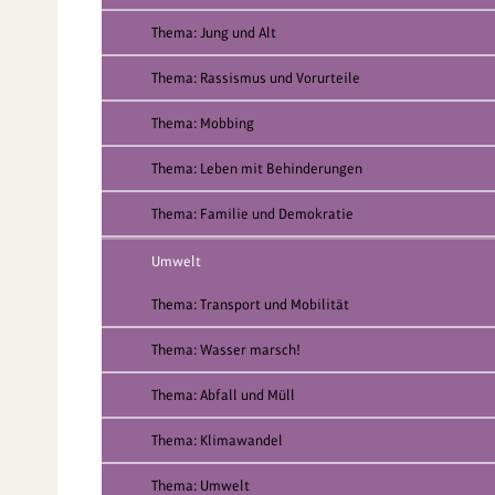
Thema: Jung und Alt
Thema: Rassismus und Vorurteile
Thema: Mobbing
Thema: Leben mit Behinderungen
Thema: Familie und Demokratie
Umwelt
Thema: Transport und Mobilität
Thema: Wasser marsch!
Thema: Abfall und Müll
Thema: Klimawandel
Thema: Umwelt