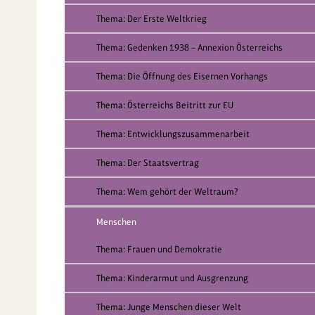
Thema: Der Erste Weltkrieg
Thema: Gedenken 1938 – Annexion Österreichs
Thema: Die Öffnung des Eisernen Vorhangs
Thema: Österreichs Beitritt zur EU
Thema: Entwicklungszusammenarbeit
Thema: Der Staatsvertrag
Thema: Wem gehört der Weltraum?
Menschen
Thema: Frauen und Demokratie
Thema: Kinderarmut und Ausgrenzung
Thema: Junge Menschen dieser Welt