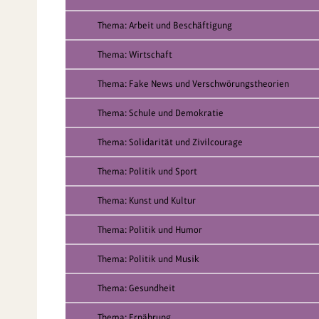
Thema: Arbeit und Beschäftigung
Thema: Wirtschaft
Thema: Fake News und Verschwörungstheorien
Thema: Schule und Demokratie
Thema: Solidarität und Zivilcourage
Thema: Politik und Sport
Thema: Kunst und Kultur
Thema: Politik und Humor
Thema: Politik und Musik
Thema: Gesundheit
Thema: Ernährung