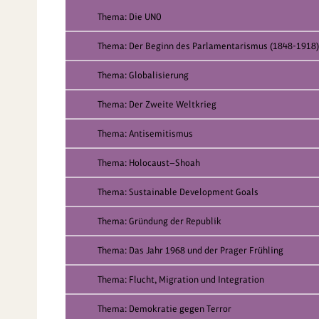
Thema: Die UNO
Thema: Der Beginn des Parlamentarismus (1848-1918)
Thema: Globalisierung
Thema: Der Zweite Weltkrieg
Thema: Antisemitismus
Thema: Holocaust—Shoah
Thema: Sustainable Development Goals
Thema: Gründung der Republik
Thema: Das Jahr 1968 und der Prager Frühling
Thema: Flucht, Migration und Integration
Thema: Demokratie gegen Terror