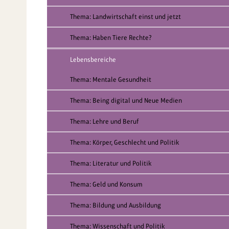
Thema: Landwirtschaft einst und jetzt
Thema: Haben Tiere Rechte?
Lebensbereiche
Thema: Mentale Gesundheit
Thema: Being digital und Neue Medien
Thema: Lehre und Beruf
Thema: Körper, Geschlecht und Politik
Thema: Literatur und Politik
Thema: Geld und Konsum
Thema: Bildung und Ausbildung
Thema: Wissenschaft und Politik