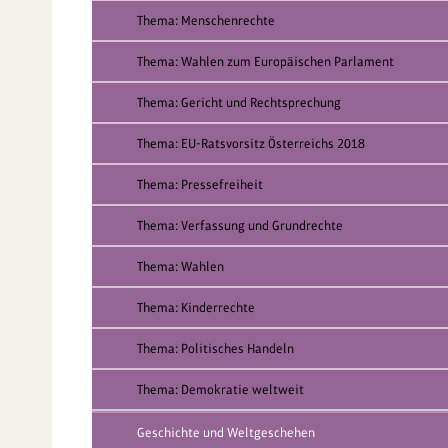
Thema: Menschenrechte
Thema: Wahlen zum Europäischen Parlament
Thema: Gericht und Rechtsprechung
Thema: EU-Ratsvorsitz Österreichs 2018
Thema: Pressefreiheit
Thema: Verfassung und Grundrechte
Thema: Wahlen
Thema: Kinderrechte
Thema: Politisches Handeln
Thema: Demokratie weltweit
Geschichte und Weltgeschehen