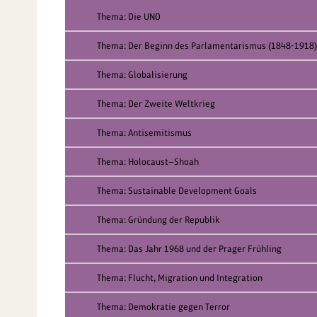
Thema: Die UNO
Thema: Der Beginn des Parlamentarismus (1848-1918)
Thema: Globalisierung
Thema: Der Zweite Weltkrieg
Thema: Antisemitismus
Thema: Holocaust—Shoah
Thema: Sustainable Development Goals
Thema: Gründung der Republik
Thema: Das Jahr 1968 und der Prager Frühling
Thema: Flucht, Migration und Integration
Thema: Demokratie gegen Terror