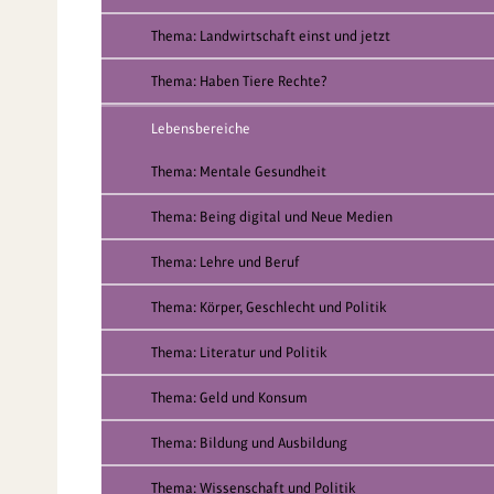
Thema: Landwirtschaft einst und jetzt
Thema: Haben Tiere Rechte?
Lebensbereiche
Thema: Mentale Gesundheit
Thema: Being digital und Neue Medien
Thema: Lehre und Beruf
Thema: Körper, Geschlecht und Politik
Thema: Literatur und Politik
Thema: Geld und Konsum
Thema: Bildung und Ausbildung
Thema: Wissenschaft und Politik