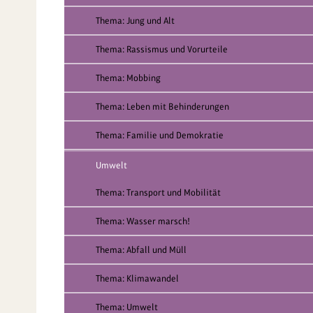
Thema: Jung und Alt
Thema: Rassismus und Vorurteile
Thema: Mobbing
Thema: Leben mit Behinderungen
Thema: Familie und Demokratie
Umwelt
Thema: Transport und Mobilität
Thema: Wasser marsch!
Thema: Abfall und Müll
Thema: Klimawandel
Thema: Umwelt