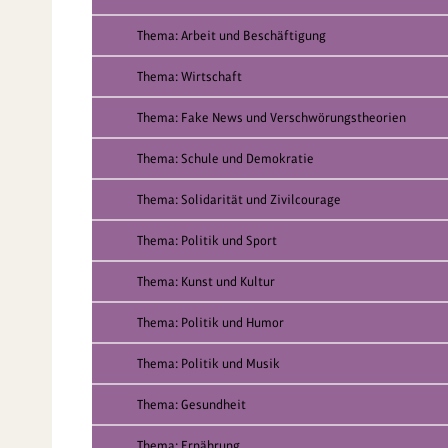
Thema: Arbeit und Beschäftigung
Thema: Wirtschaft
Thema: Fake News und Verschwörungstheorien
Thema: Schule und Demokratie
Thema: Solidarität und Zivilcourage
Thema: Politik und Sport
Thema: Kunst und Kultur
Thema: Politik und Humor
Thema: Politik und Musik
Thema: Gesundheit
Thema: Ernährung