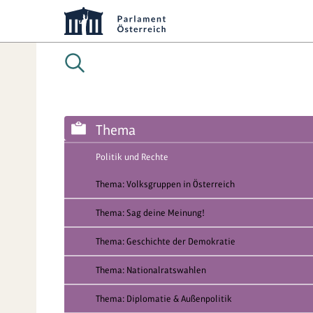
Thema
Politik und Rechte
Thema: Volksgruppen in Österreich
Thema: Sag deine Meinung!
Thema: Geschichte der Demokratie
Thema: Nationalratswahlen
Thema: Diplomatie & Außenpolitik