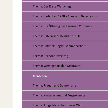
Thema: Der Erste Weltkrieg
Thema: Gedenken 1938 – Annexion Österreichs
Thema: Die Öffnung des Eisernen Vorhangs
Thema: Österreichs Beitritt zur EU
Thema: Entwicklungszusammenarbeit
Thema: Der Staatsvertrag
Thema: Wem gehört der Weltraum?
Menschen
Thema: Frauen und Demokratie
Thema: Kinderarmut und Ausgrenzung
Thema: Junge Menschen dieser Welt