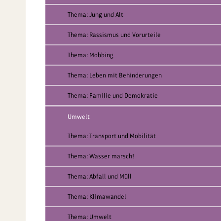
Thema: Jung und Alt
Thema: Rassismus und Vorurteile
Thema: Mobbing
Thema: Leben mit Behinderungen
Thema: Familie und Demokratie
Umwelt
Thema: Transport und Mobilität
Thema: Wasser marsch!
Thema: Abfall und Müll
Thema: Klimawandel
Thema: Umwelt