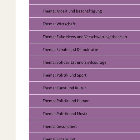
Thema: Arbeit und Beschäftigung
Thema: Wirtschaft
Thema: Fake News und Verschwörungstheorien
Thema: Schule und Demokratie
Thema: Solidarität und Zivilcourage
Thema: Politik und Sport
Thema: Kunst und Kultur
Thema: Politik und Humor
Thema: Politik und Musik
Thema: Gesundheit
Thema: Ernährung