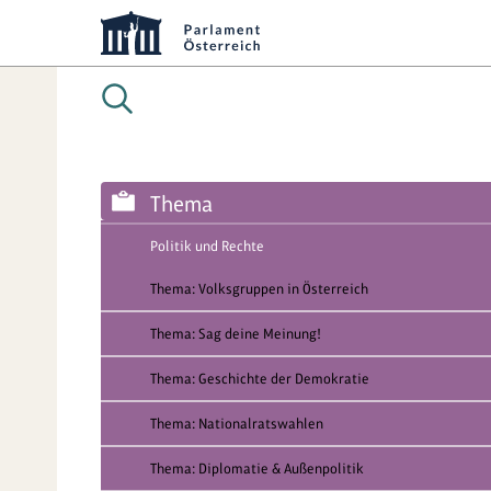
Thema
Politik und Rechte
Thema: Volksgruppen in Österreich
Thema: Sag deine Meinung!
Thema: Geschichte der Demokratie
Thema: Nationalratswahlen
Thema: Diplomatie & Außenpolitik