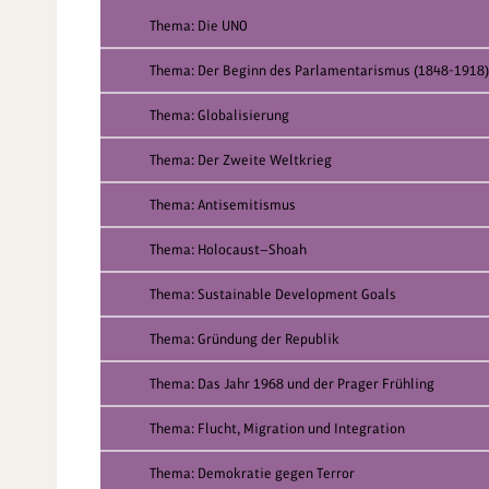
Thema: Die UNO
Thema: Der Beginn des Parlamentarismus (1848-1918)
Thema: Globalisierung
Thema: Der Zweite Weltkrieg
Thema: Antisemitismus
Thema: Holocaust—Shoah
Thema: Sustainable Development Goals
Thema: Gründung der Republik
Thema: Das Jahr 1968 und der Prager Frühling
Thema: Flucht, Migration und Integration
Thema: Demokratie gegen Terror