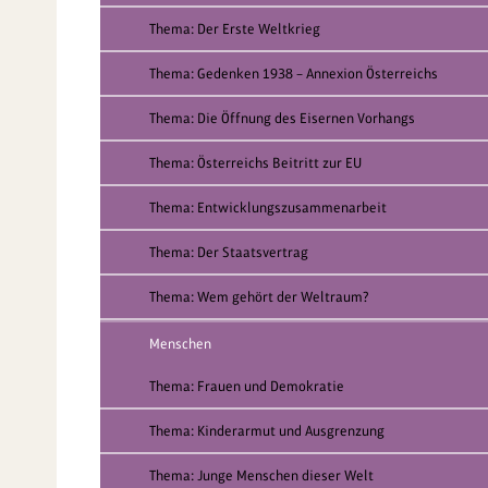
Thema: Der Erste Weltkrieg
Thema: Gedenken 1938 – Annexion Österreichs
Thema: Die Öffnung des Eisernen Vorhangs
Thema: Österreichs Beitritt zur EU
Thema: Entwicklungszusammenarbeit
Thema: Der Staatsvertrag
Thema: Wem gehört der Weltraum?
Menschen
Thema: Frauen und Demokratie
Thema: Kinderarmut und Ausgrenzung
Thema: Junge Menschen dieser Welt