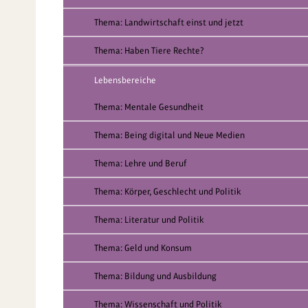
Thema: Landwirtschaft einst und jetzt
Thema: Haben Tiere Rechte?
Lebensbereiche
Thema: Mentale Gesundheit
Thema: Being digital und Neue Medien
Thema: Lehre und Beruf
Thema: Körper, Geschlecht und Politik
Thema: Literatur und Politik
Thema: Geld und Konsum
Thema: Bildung und Ausbildung
Thema: Wissenschaft und Politik