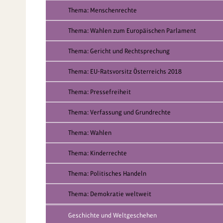
Thema: Menschenrechte
Thema: Wahlen zum Europäischen Parlament
Thema: Gericht und Rechtsprechung
Thema: EU-Ratsvorsitz Österreichs 2018
Thema: Pressefreiheit
Thema: Verfassung und Grundrechte
Thema: Wahlen
Thema: Kinderrechte
Thema: Politisches Handeln
Thema: Demokratie weltweit
Geschichte und Weltgeschehen