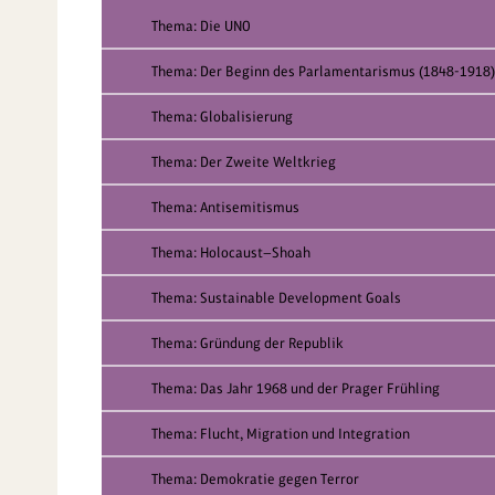
Thema: Die UNO
Thema: Der Beginn des Parlamentarismus (1848-1918)
Thema: Globalisierung
Thema: Der Zweite Weltkrieg
Thema: Antisemitismus
Thema: Holocaust—Shoah
Thema: Sustainable Development Goals
Thema: Gründung der Republik
Thema: Das Jahr 1968 und der Prager Frühling
Thema: Flucht, Migration und Integration
Thema: Demokratie gegen Terror