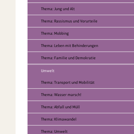
Thema: Jung und Alt
Thema: Rassismus und Vorurteile
Thema: Mobbing
Thema: Leben mit Behinderungen
Thema: Familie und Demokratie
Umwelt
Thema: Transport und Mobilität
Thema: Wasser marsch!
Thema: Abfall und Müll
Thema: Klimawandel
Thema: Umwelt