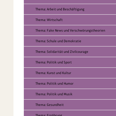
Thema: Arbeit und Beschäftigung
Thema: Wirtschaft
Thema: Fake News und Verschwörungstheorien
Thema: Schule und Demokratie
Thema: Solidarität und Zivilcourage
Thema: Politik und Sport
Thema: Kunst und Kultur
Thema: Politik und Humor
Thema: Politik und Musik
Thema: Gesundheit
Thema: Ernährung