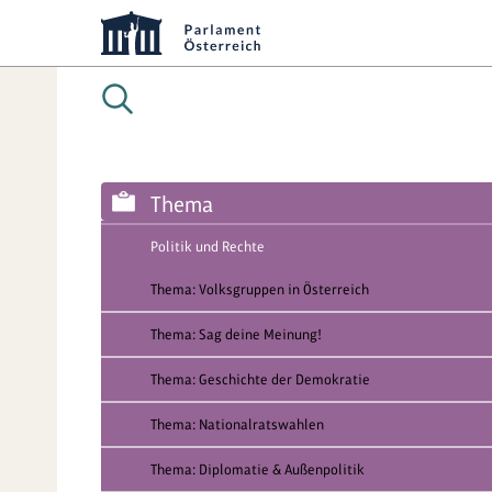
Thema
Politik und Rechte
Thema: Volksgruppen in Österreich
Thema: Sag deine Meinung!
Thema: Geschichte der Demokratie
Thema: Nationalratswahlen
Thema: Diplomatie & Außenpolitik