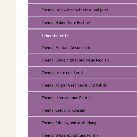
Thema: Landwirtschaft einst und jetzt
Thema: Haben Tiere Rechte?
Lebensbereiche
Thema: Mentale Gesundheit
Thema: Being digital und Neue Medien
Thema: Lehre und Beruf
Thema: Körper, Geschlecht und Politik
Thema: Literatur und Politik
Thema: Geld und Konsum
Thema: Bildung und Ausbildung
Thema: Wissenschaft und Politik