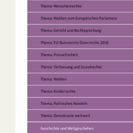
Thema: Menschenrechte
Thema: Wahlen zum Europäischen Parlament
Thema: Gericht und Rechtsprechung
Thema: EU-Ratsvorsitz Österreichs 2018
Thema: Pressefreiheit
Thema: Verfassung und Grundrechte
Thema: Wahlen
Thema: Kinderrechte
Thema: Politisches Handeln
Thema: Demokratie weltweit
Geschichte und Weltgeschehen