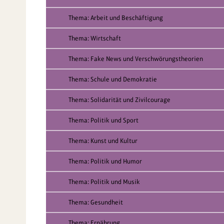
Thema: Arbeit und Beschäftigung
Thema: Wirtschaft
Thema: Fake News und Verschwörungstheorien
Thema: Schule und Demokratie
Thema: Solidarität und Zivilcourage
Thema: Politik und Sport
Thema: Kunst und Kultur
Thema: Politik und Humor
Thema: Politik und Musik
Thema: Gesundheit
Thema: Ernährung