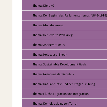
Thema: Die UNO
Thema: Der Beginn des Parlamentarismus (1848-1918)
Thema: Globalisierung
Thema: Der Zweite Weltkrieg
Thema: Antisemitismus
Thema: Holocaust—Shoah
Thema: Sustainable Development Goals
Thema: Gründung der Republik
Thema: Das Jahr 1968 und der Prager Frühling
Thema: Flucht, Migration und Integration
Thema: Demokratie gegen Terror