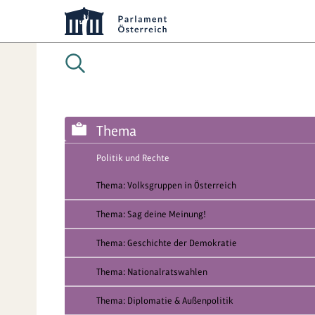
Thema
Politik und Rechte
Thema: Volksgruppen in Österreich
Thema: Sag deine Meinung!
Thema: Geschichte der Demokratie
Thema: Nationalratswahlen
Thema: Diplomatie & Außenpolitik