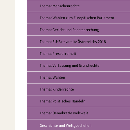
Thema: Menschenrechte
Thema: Wahlen zum Europäischen Parlament
Thema: Gericht und Rechtsprechung
Thema: EU-Ratsvorsitz Österreichs 2018
Thema: Pressefreiheit
Thema: Verfassung und Grundrechte
Thema: Wahlen
Thema: Kinderrechte
Thema: Politisches Handeln
Thema: Demokratie weltweit
Geschichte und Weltgeschehen