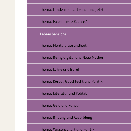
Thema: Landwirtschaft einst und jetzt
Thema: Haben Tiere Rechte?
Lebensbereiche
Thema: Mentale Gesundheit
Thema: Being digital und Neue Medien
Thema: Lehre und Beruf
Thema: Körper, Geschlecht und Politik
Thema: Literatur und Politik
Thema: Geld und Konsum
Thema: Bildung und Ausbildung
Thema: Wissenschaft und Politik