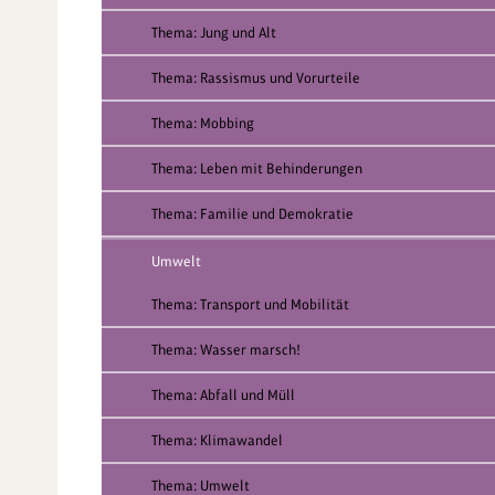
Thema: Jung und Alt
Thema: Rassismus und Vorurteile
Thema: Mobbing
Thema: Leben mit Behinderungen
Thema: Familie und Demokratie
Umwelt
Thema: Transport und Mobilität
Thema: Wasser marsch!
Thema: Abfall und Müll
Thema: Klimawandel
Thema: Umwelt