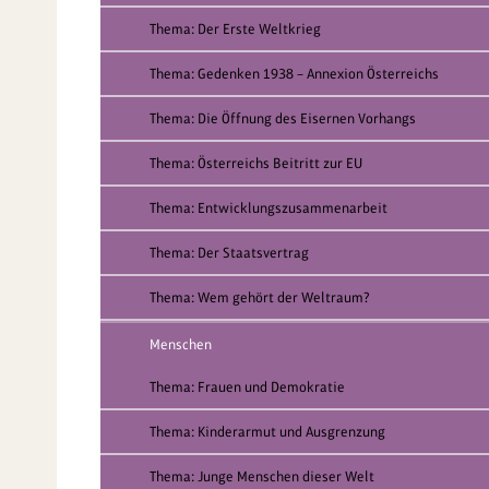
Thema: Der Erste Weltkrieg
Thema: Gedenken 1938 – Annexion Österreichs
Thema: Die Öffnung des Eisernen Vorhangs
Thema: Österreichs Beitritt zur EU
Thema: Entwicklungszusammenarbeit
Thema: Der Staatsvertrag
Thema: Wem gehört der Weltraum?
Menschen
Thema: Frauen und Demokratie
Thema: Kinderarmut und Ausgrenzung
Thema: Junge Menschen dieser Welt