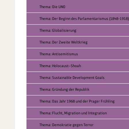
Thema: Die UNO
Thema: Der Beginn des Parlamentarismus (1848-1918)
Thema: Globalisierung
Thema: Der Zweite Weltkrieg
Thema: Antisemitismus
Thema: Holocaust—Shoah
Thema: Sustainable Development Goals
Thema: Gründung der Republik
Thema: Das Jahr 1968 und der Prager Frühling
Thema: Flucht, Migration und Integration
Thema: Demokratie gegen Terror