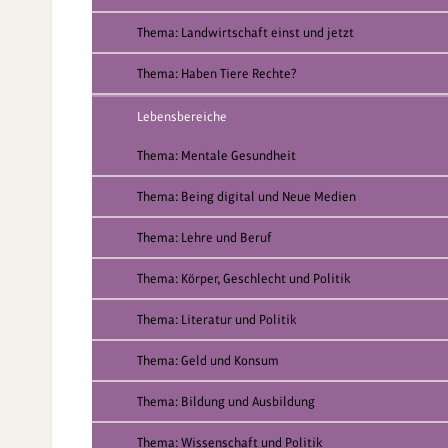
Thema: Landwirtschaft einst und jetzt
Thema: Haben Tiere Rechte?
Lebensbereiche
Thema: Mentale Gesundheit
Thema: Being digital und Neue Medien
Thema: Lehre und Beruf
Thema: Körper, Geschlecht und Politik
Thema: Literatur und Politik
Thema: Geld und Konsum
Thema: Bildung und Ausbildung
Thema: Wissenschaft und Politik