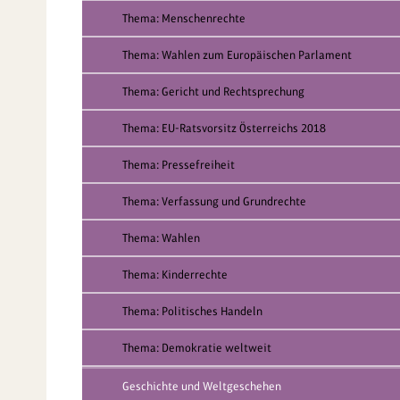
Thema: Menschenrechte
Thema: Wahlen zum Europäischen Parlament
Thema: Gericht und Rechtsprechung
Thema: EU-Ratsvorsitz Österreichs 2018
Thema: Pressefreiheit
Thema: Verfassung und Grundrechte
Thema: Wahlen
Thema: Kinderrechte
Thema: Politisches Handeln
Thema: Demokratie weltweit
Geschichte und Weltgeschehen