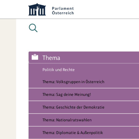
Thema
Politik und Rechte
Thema: Volksgruppen in Österreich
Thema: Sag deine Meinung!
Thema: Geschichte der Demokratie
Thema: Nationalratswahlen
Thema: Diplomatie & Außenpolitik