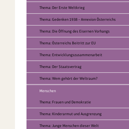
Thema: Der Erste Weltkrieg
Thema: Gedenken 1938 – Annexion Österreichs
Thema: Die Öffnung des Eisernen Vorhangs
Thema: Österreichs Beitritt zur EU
Thema: Entwicklungszusammenarbeit
Thema: Der Staatsvertrag
Thema: Wem gehört der Weltraum?
Menschen
Thema: Frauen und Demokratie
Thema: Kinderarmut und Ausgrenzung
Thema: Junge Menschen dieser Welt