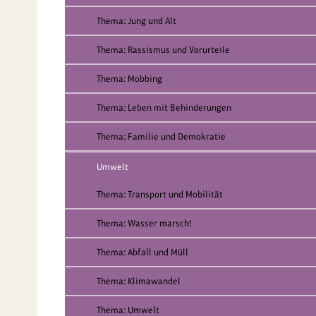
Thema: Jung und Alt
Thema: Rassismus und Vorurteile
Thema: Mobbing
Thema: Leben mit Behinderungen
Thema: Familie und Demokratie
Umwelt
Thema: Transport und Mobilität
Thema: Wasser marsch!
Thema: Abfall und Müll
Thema: Klimawandel
Thema: Umwelt