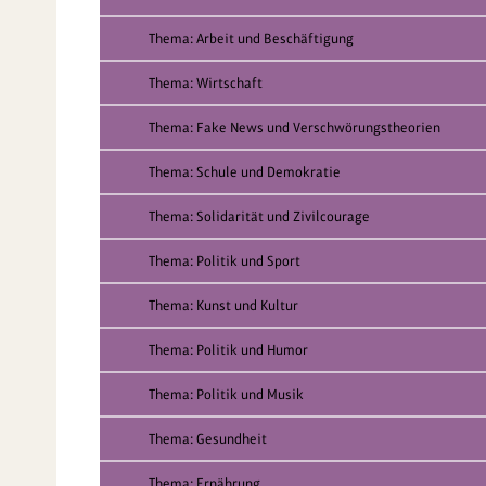
Thema: Arbeit und Beschäftigung
Thema: Wirtschaft
Thema: Fake News und Verschwörungstheorien
Thema: Schule und Demokratie
Thema: Solidarität und Zivilcourage
Thema: Politik und Sport
Thema: Kunst und Kultur
Thema: Politik und Humor
Thema: Politik und Musik
Thema: Gesundheit
Thema: Ernährung