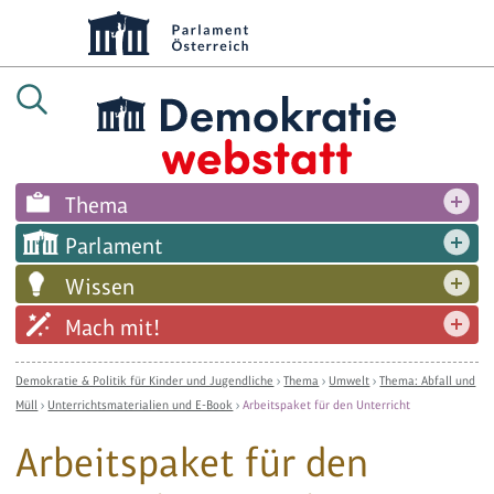
Thema
Parlament
Wissen
Mach mit!
Demokratie & Politik für Kinder und Jugendliche
›
Thema
›
Umwelt
›
Thema: Abfall und
Müll
›
Unterrichtsmaterialien und E-Book
›
Arbeitspaket für den Unterricht
Arbeitspaket für den