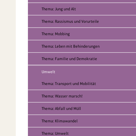
Thema: Jung und Alt
Thema: Rassismus und Vorurteile
Thema: Mobbing
Thema: Leben mit Behinderungen
Thema: Familie und Demokratie
Umwelt
Thema: Transport und Mobilität
Thema: Wasser marsch!
Thema: Abfall und Müll
Thema: Klimawandel
Thema: Umwelt