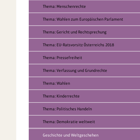
Thema: Menschenrechte
Thema: Wahlen zum Europäischen Parlament
Thema: Gericht und Rechtsprechung
Thema: EU-Ratsvorsitz Österreichs 2018
Thema: Pressefreiheit
Thema: Verfassung und Grundrechte
Thema: Wahlen
Thema: Kinderrechte
Thema: Politisches Handeln
Thema: Demokratie weltweit
Geschichte und Weltgeschehen