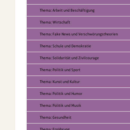
Thema: Arbeit und Beschäftigung
Thema: Wirtschaft
Thema: Fake News und Verschwörungstheorien
Thema: Schule und Demokratie
Thema: Solidarität und Zivilcourage
Thema: Politik und Sport
Thema: Kunst und Kultur
Thema: Politik und Humor
Thema: Politik und Musik
Thema: Gesundheit
Thema: Ernährung