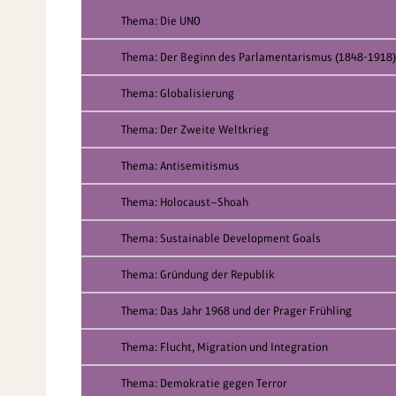
Thema: Die UNO
Thema: Der Beginn des Parlamentarismus (1848-1918)
Thema: Globalisierung
Thema: Der Zweite Weltkrieg
Thema: Antisemitismus
Thema: Holocaust—Shoah
Thema: Sustainable Development Goals
Thema: Gründung der Republik
Thema: Das Jahr 1968 und der Prager Frühling
Thema: Flucht, Migration und Integration
Thema: Demokratie gegen Terror