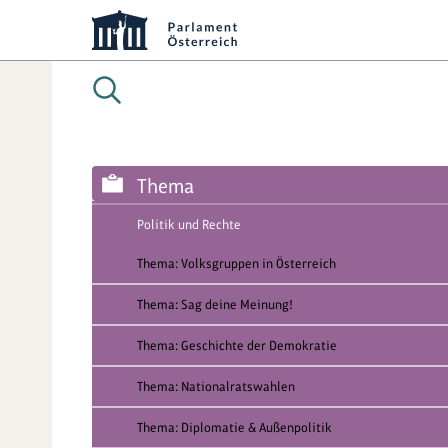
Thema
Politik und Rechte
Thema: Volksgruppen in Österreich
Thema: Sag deine Meinung!
Thema: Geschichte der Demokratie
Thema: Nationalratswahlen
Thema: Diplomatie & Außenpolitik