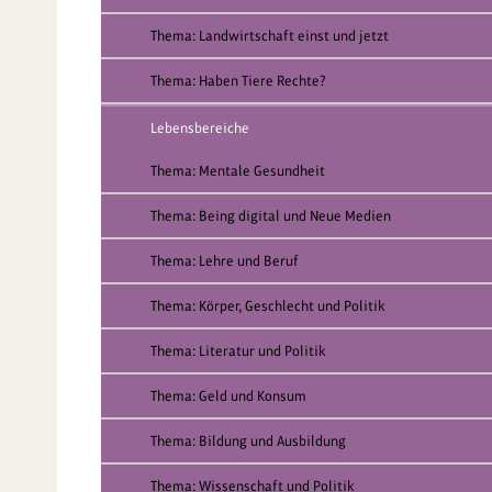
Thema: Landwirtschaft einst und jetzt
Thema: Haben Tiere Rechte?
Lebensbereiche
Thema: Mentale Gesundheit
Thema: Being digital und Neue Medien
Thema: Lehre und Beruf
Thema: Körper, Geschlecht und Politik
Thema: Literatur und Politik
Thema: Geld und Konsum
Thema: Bildung und Ausbildung
Thema: Wissenschaft und Politik