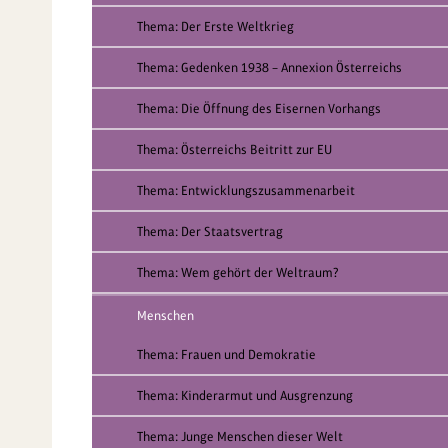
Thema: Der Erste Weltkrieg
Thema: Gedenken 1938 – Annexion Österreichs
Thema: Die Öffnung des Eisernen Vorhangs
Thema: Österreichs Beitritt zur EU
Thema: Entwicklungszusammenarbeit
Thema: Der Staatsvertrag
Thema: Wem gehört der Weltraum?
Menschen
Thema: Frauen und Demokratie
Thema: Kinderarmut und Ausgrenzung
Thema: Junge Menschen dieser Welt