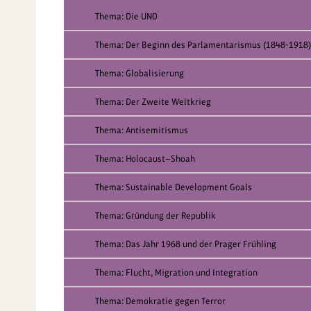
Thema: Die UNO
Thema: Der Beginn des Parlamentarismus (1848-1918)
Thema: Globalisierung
Thema: Der Zweite Weltkrieg
Thema: Antisemitismus
Thema: Holocaust—Shoah
Thema: Sustainable Development Goals
Thema: Gründung der Republik
Thema: Das Jahr 1968 und der Prager Frühling
Thema: Flucht, Migration und Integration
Thema: Demokratie gegen Terror