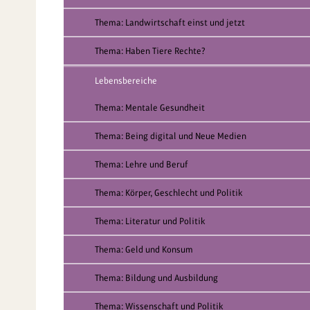
Thema: Landwirtschaft einst und jetzt
Thema: Haben Tiere Rechte?
Lebensbereiche
Thema: Mentale Gesundheit
Thema: Being digital und Neue Medien
Thema: Lehre und Beruf
Thema: Körper, Geschlecht und Politik
Thema: Literatur und Politik
Thema: Geld und Konsum
Thema: Bildung und Ausbildung
Thema: Wissenschaft und Politik