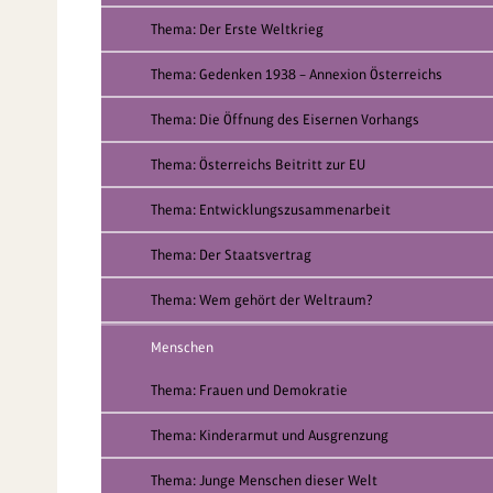
Thema: Der Erste Weltkrieg
Thema: Gedenken 1938 – Annexion Österreichs
Thema: Die Öffnung des Eisernen Vorhangs
Thema: Österreichs Beitritt zur EU
Thema: Entwicklungszusammenarbeit
Thema: Der Staatsvertrag
Thema: Wem gehört der Weltraum?
Menschen
Thema: Frauen und Demokratie
Thema: Kinderarmut und Ausgrenzung
Thema: Junge Menschen dieser Welt