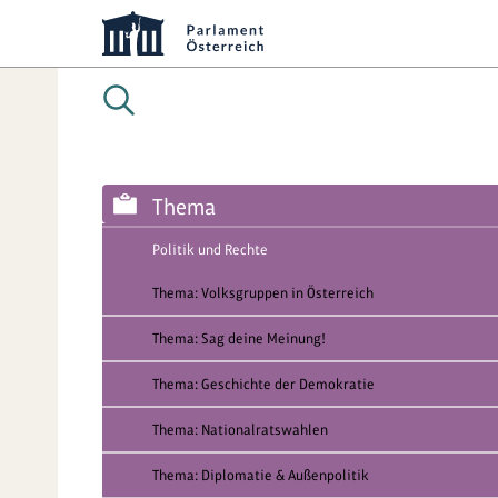
Thema
Politik und Rechte
Thema: Volksgruppen in Österreich
Thema: Sag deine Meinung!
Thema: Geschichte der Demokratie
Thema: Nationalratswahlen
Thema: Diplomatie & Außenpolitik