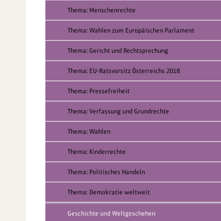
Thema: Menschenrechte
Thema: Wahlen zum Europäischen Parlament
Thema: Gericht und Rechtsprechung
Thema: EU-Ratsvorsitz Österreichs 2018
Thema: Pressefreiheit
Thema: Verfassung und Grundrechte
Thema: Wahlen
Thema: Kinderrechte
Thema: Politisches Handeln
Thema: Demokratie weltweit
Geschichte und Weltgeschehen