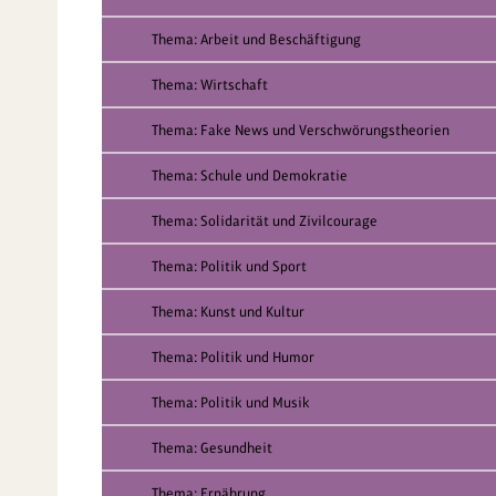
Thema: Arbeit und Beschäftigung
Thema: Wirtschaft
Thema: Fake News und Verschwörungstheorien
Thema: Schule und Demokratie
Thema: Solidarität und Zivilcourage
Thema: Politik und Sport
Thema: Kunst und Kultur
Thema: Politik und Humor
Thema: Politik und Musik
Thema: Gesundheit
Thema: Ernährung