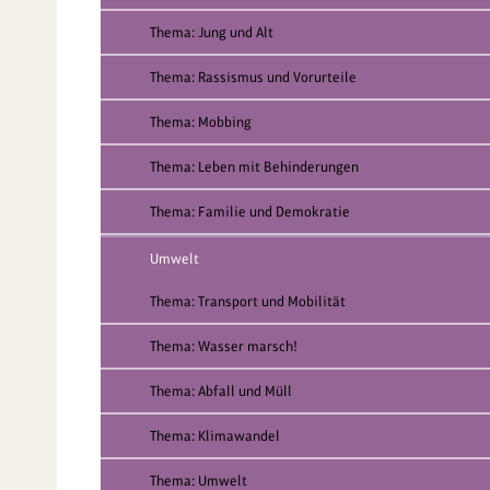
Thema: Jung und Alt
Thema: Rassismus und Vorurteile
Thema: Mobbing
Thema: Leben mit Behinderungen
Thema: Familie und Demokratie
Umwelt
Thema: Transport und Mobilität
Thema: Wasser marsch!
Thema: Abfall und Müll
Thema: Klimawandel
Thema: Umwelt