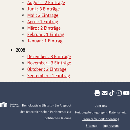
August : 2 Einträge
Juni : 3 Einträge
Mai : 2 Einträge
April : 1 Eintrag
März : 2 Einträge
Februar : 1 Eintrag
Januar : 1 Eintrag
2008
Dezember : 3 Einträge
November : 3 Einträge
Oktober : 2 Einträge
September : 1 Eintrag
DemokratieWEBstatt - Ein Angebot
Über uns
des österreichischen Parlaments zur
Nutzungsbedingungen / Datenschutz
politischen Bildung
Barrierefreiheitserklärung
Sitemap
Impressum