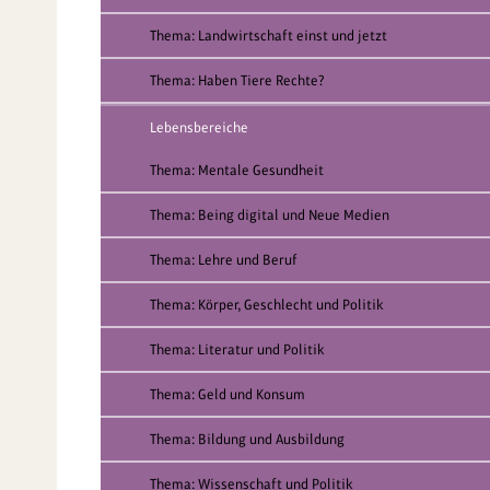
Thema: Landwirtschaft einst und jetzt
Thema: Haben Tiere Rechte?
Lebensbereiche
Thema: Mentale Gesundheit
Thema: Being digital und Neue Medien
Thema: Lehre und Beruf
Thema: Körper, Geschlecht und Politik
Thema: Literatur und Politik
Thema: Geld und Konsum
Thema: Bildung und Ausbildung
Thema: Wissenschaft und Politik