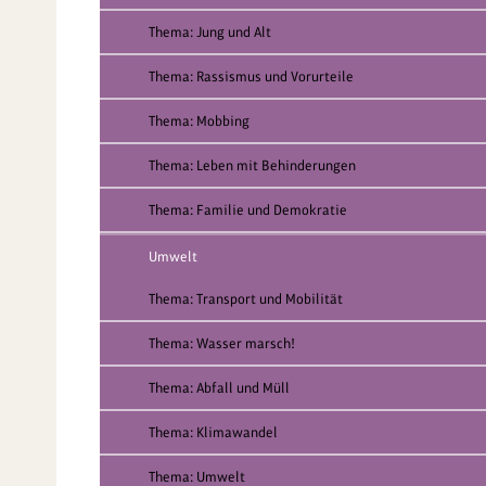
Thema: Jung und Alt
Thema: Rassismus und Vorurteile
Thema: Mobbing
Thema: Leben mit Behinderungen
Thema: Familie und Demokratie
Umwelt
Thema: Transport und Mobilität
Thema: Wasser marsch!
Thema: Abfall und Müll
Thema: Klimawandel
Thema: Umwelt