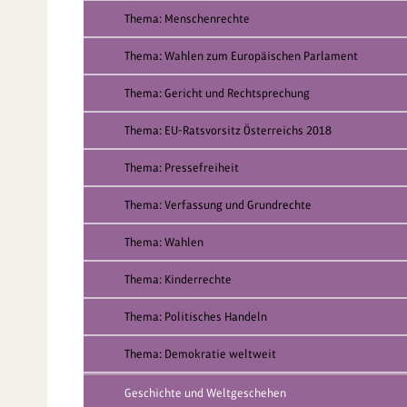
Thema: Menschenrechte
Thema: Wahlen zum Europäischen Parlament
Thema: Gericht und Rechtsprechung
Thema: EU-Ratsvorsitz Österreichs 2018
Thema: Pressefreiheit
Thema: Verfassung und Grundrechte
Thema: Wahlen
Thema: Kinderrechte
Thema: Politisches Handeln
Thema: Demokratie weltweit
Geschichte und Weltgeschehen