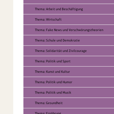
Thema: Arbeit und Beschäftigung
Thema: Wirtschaft
Thema: Fake News und Verschwörungstheorien
Thema: Schule und Demokratie
Thema: Solidarität und Zivilcourage
Thema: Politik und Sport
Thema: Kunst und Kultur
Thema: Politik und Humor
Thema: Politik und Musik
Thema: Gesundheit
Thema: Ernährung