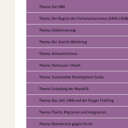
Thema: Die UNO
Thema: Der Beginn des Parlamentarismus (1848-1918)
Thema: Globalisierung
Thema: Der Zweite Weltkrieg
Thema: Antisemitismus
Thema: Holocaust—Shoah
Thema: Sustainable Development Goals
Thema: Gründung der Republik
Thema: Das Jahr 1968 und der Prager Frühling
Thema: Flucht, Migration und Integration
Thema: Demokratie gegen Terror