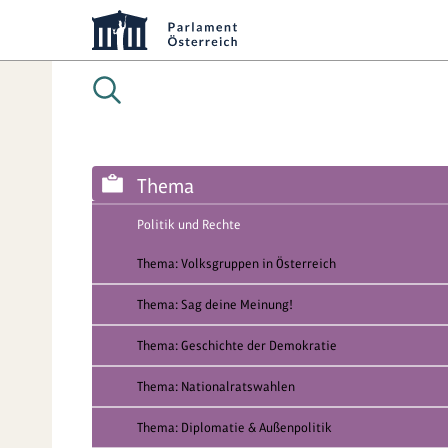
Thema
Politik und Rechte
Thema: Volksgruppen in Österreich
Thema: Sag deine Meinung!
Thema: Geschichte der Demokratie
Thema: Nationalratswahlen
Thema: Diplomatie & Außenpolitik