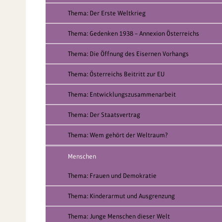
Thema: Der Erste Weltkrieg
Thema: Gedenken 1938 – Annexion Österreichs
Thema: Die Öffnung des Eisernen Vorhangs
Thema: Österreichs Beitritt zur EU
Thema: Entwicklungszusammenarbeit
Thema: Der Staatsvertrag
Thema: Wem gehört der Weltraum?
Menschen
Thema: Frauen und Demokratie
Thema: Kinderarmut und Ausgrenzung
Thema: Junge Menschen dieser Welt