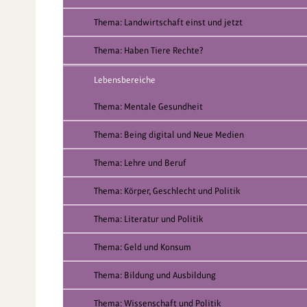
Thema: Landwirtschaft einst und jetzt
Thema: Haben Tiere Rechte?
Lebensbereiche
Thema: Mentale Gesundheit
Thema: Being digital und Neue Medien
Thema: Lehre und Beruf
Thema: Körper, Geschlecht und Politik
Thema: Literatur und Politik
Thema: Geld und Konsum
Thema: Bildung und Ausbildung
Thema: Wissenschaft und Politik