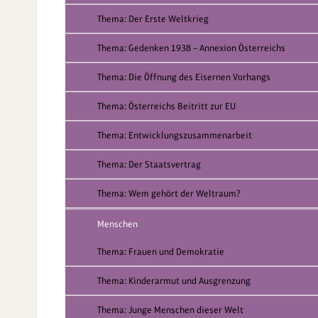
Thema: Der Erste Weltkrieg
Thema: Gedenken 1938 – Annexion Österreichs
Thema: Die Öffnung des Eisernen Vorhangs
Thema: Österreichs Beitritt zur EU
Thema: Entwicklungszusammenarbeit
Thema: Der Staatsvertrag
Thema: Wem gehört der Weltraum?
Menschen
Thema: Frauen und Demokratie
Thema: Kinderarmut und Ausgrenzung
Thema: Junge Menschen dieser Welt