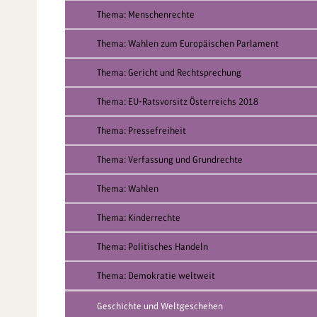
Thema: Menschenrechte
Thema: Wahlen zum Europäischen Parlament
Thema: Gericht und Rechtsprechung
Thema: EU-Ratsvorsitz Österreichs 2018
Thema: Pressefreiheit
Thema: Verfassung und Grundrechte
Thema: Wahlen
Thema: Kinderrechte
Thema: Politisches Handeln
Thema: Demokratie weltweit
Geschichte und Weltgeschehen