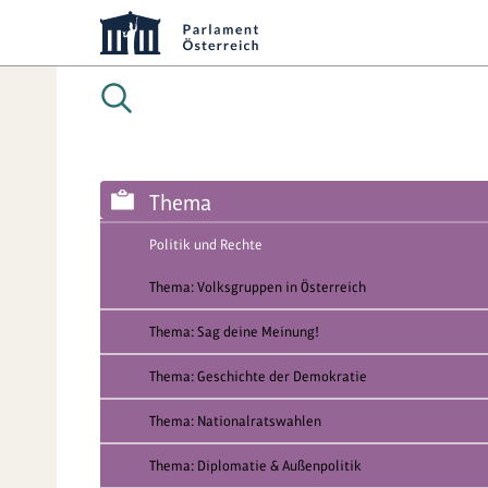
Thema
Politik und Rechte
Thema: Volksgruppen in Österreich
Thema: Sag deine Meinung!
Thema: Geschichte der Demokratie
Thema: Nationalratswahlen
Thema: Diplomatie & Außenpolitik