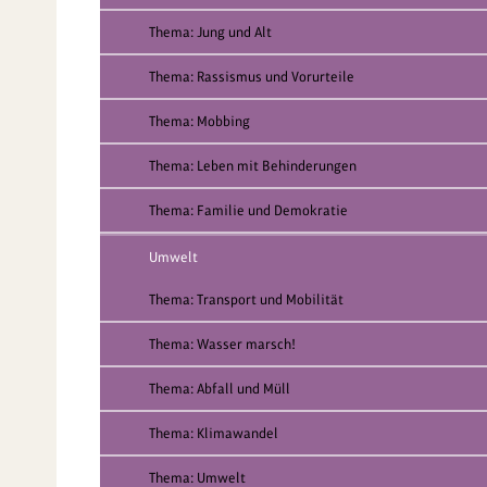
Thema: Jung und Alt
Thema: Rassismus und Vorurteile
Thema: Mobbing
Thema: Leben mit Behinderungen
Thema: Familie und Demokratie
Umwelt
Thema: Transport und Mobilität
Thema: Wasser marsch!
Thema: Abfall und Müll
Thema: Klimawandel
Thema: Umwelt