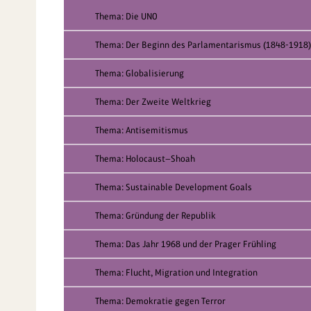
Thema: Die UNO
Thema: Der Beginn des Parlamentarismus (1848-1918)
Thema: Globalisierung
Thema: Der Zweite Weltkrieg
Thema: Antisemitismus
Thema: Holocaust—Shoah
Thema: Sustainable Development Goals
Thema: Gründung der Republik
Thema: Das Jahr 1968 und der Prager Frühling
Thema: Flucht, Migration und Integration
Thema: Demokratie gegen Terror