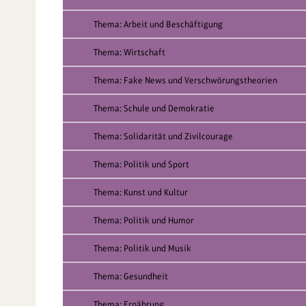
Thema: Arbeit und Beschäftigung
Thema: Wirtschaft
Thema: Fake News und Verschwörungstheorien
Thema: Schule und Demokratie
Thema: Solidarität und Zivilcourage
Thema: Politik und Sport
Thema: Kunst und Kultur
Thema: Politik und Humor
Thema: Politik und Musik
Thema: Gesundheit
Thema: Ernährung