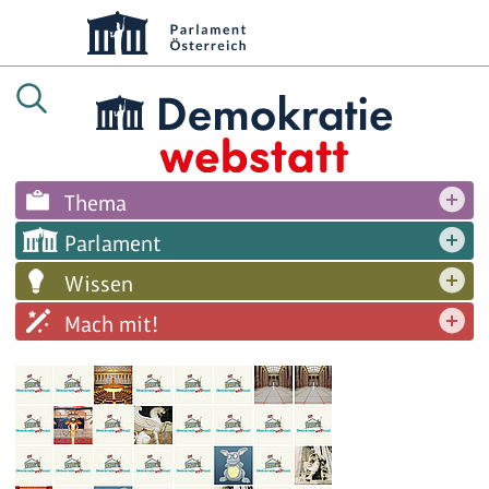
Thema
Parlament
Wissen
Mach mit!