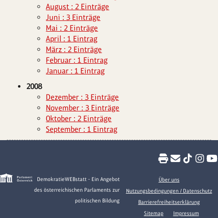
August : 2 Einträge
Juni : 3 Einträge
Mai : 2 Einträge
April : 1 Eintrag
März : 2 Einträge
Februar : 1 Eintrag
Januar : 1 Eintrag
2008
Dezember : 3 Einträge
November : 3 Einträge
Oktober : 2 Einträge
September : 1 Eintrag
DemokratieWEBstatt - Ein Angebot
Über uns
des österreichischen Parlaments zur
Nutzungsbedingungen / Datenschutz
politischen Bildung
Barrierefreiheitserklärung
Sitemap
Impressum