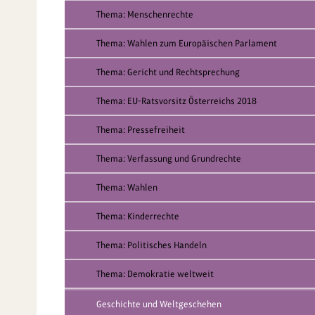
Thema: Menschenrechte
Thema: Wahlen zum Europäischen Parlament
Thema: Gericht und Rechtsprechung
Thema: EU-Ratsvorsitz Österreichs 2018
Thema: Pressefreiheit
Thema: Verfassung und Grundrechte
Thema: Wahlen
Thema: Kinderrechte
Thema: Politisches Handeln
Thema: Demokratie weltweit
Geschichte und Weltgeschehen