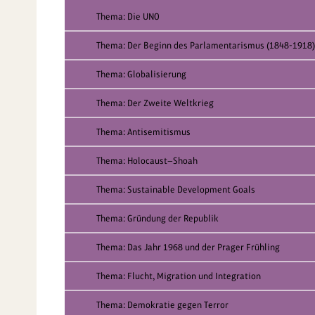
Thema: Die UNO
Thema: Der Beginn des Parlamentarismus (1848-1918)
Thema: Globalisierung
Thema: Der Zweite Weltkrieg
Thema: Antisemitismus
Thema: Holocaust—Shoah
Thema: Sustainable Development Goals
Thema: Gründung der Republik
Thema: Das Jahr 1968 und der Prager Frühling
Thema: Flucht, Migration und Integration
Thema: Demokratie gegen Terror