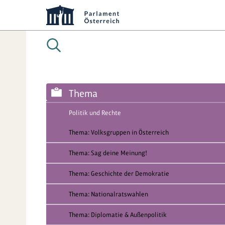
Thema
Politik und Rechte
Thema: Volksgruppen in Österreich
Thema: Sag deine Meinung!
Thema: Geschichte der Demokratie
Thema: Nationalratswahlen
Thema: Diplomatie & Außenpolitik