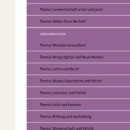
Thema: Landwirtschaft einst und jetzt
Thema: Haben Tiere Rechte?
Lebensbereiche
Thema: Mentale Gesundheit
Thema: Being digital und Neue Medien
Thema: Lehre und Beruf
Thema: Körper, Geschlecht und Politik
Thema: Literatur und Politik
Thema: Geld und Konsum
Thema: Bildung und Ausbildung
Thema: Wissenschaft und Politik