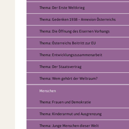
Thema: Der Erste Weltkrieg
Thema: Gedenken 1938 – Annexion Österreichs
Thema: Die Öffnung des Eisernen Vorhangs
Thema: Österreichs Beitritt zur EU
Thema: Entwicklungszusammenarbeit
Thema: Der Staatsvertrag
Thema: Wem gehört der Weltraum?
Menschen
Thema: Frauen und Demokratie
Thema: Kinderarmut und Ausgrenzung
Thema: Junge Menschen dieser Welt