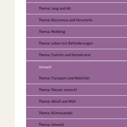
Thema: Jung und Alt
Thema: Rassismus und Vorurteile
Thema: Mobbing
Thema: Leben mit Behinderungen
Thema: Familie und Demokratie
Umwelt
Thema: Transport und Mobilität
Thema: Wasser marsch!
Thema: Abfall und Müll
Thema: Klimawandel
Thema: Umwelt