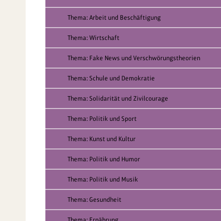
Thema: Arbeit und Beschäftigung
Thema: Wirtschaft
Thema: Fake News und Verschwörungstheorien
Thema: Schule und Demokratie
Thema: Solidarität und Zivilcourage
Thema: Politik und Sport
Thema: Kunst und Kultur
Thema: Politik und Humor
Thema: Politik und Musik
Thema: Gesundheit
Thema: Ernährung