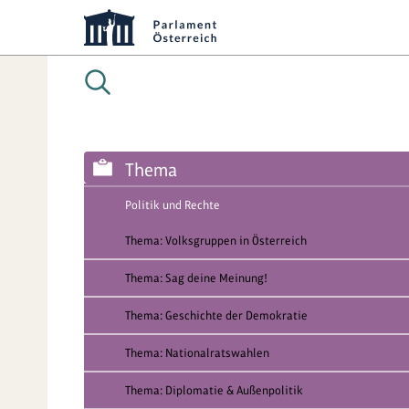
Thema
Politik und Rechte
Thema: Volksgruppen in Österreich
Thema: Sag deine Meinung!
Thema: Geschichte der Demokratie
Thema: Nationalratswahlen
Thema: Diplomatie & Außenpolitik