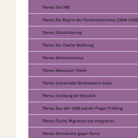
Thema: Die UNO
Thema: Der Beginn des Parlamentarismus (1848-1918)
Thema: Globalisierung
Thema: Der Zweite Weltkrieg
Thema: Antisemitismus
Thema: Holocaust—Shoah
Thema: Sustainable Development Goals
Thema: Gründung der Republik
Thema: Das Jahr 1968 und der Prager Frühling
Thema: Flucht, Migration und Integration
Thema: Demokratie gegen Terror