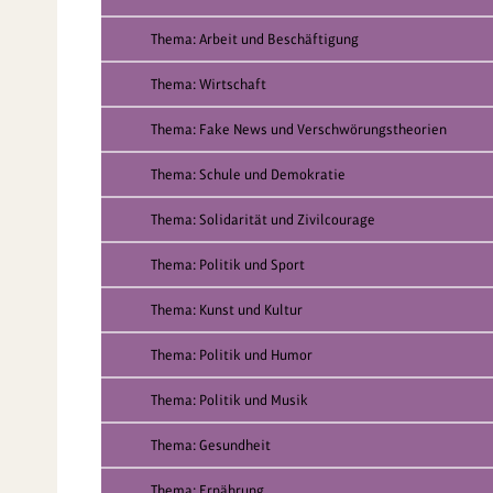
Thema: Arbeit und Beschäftigung
Thema: Wirtschaft
Thema: Fake News und Verschwörungstheorien
Thema: Schule und Demokratie
Thema: Solidarität und Zivilcourage
Thema: Politik und Sport
Thema: Kunst und Kultur
Thema: Politik und Humor
Thema: Politik und Musik
Thema: Gesundheit
Thema: Ernährung