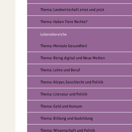
Thema: Landwirtschaft einst und jetzt
Thema: Haben Tiere Rechte?
Lebensbereiche
Thema: Mentale Gesundheit
Thema: Being digital und Neue Medien
Thema: Lehre und Beruf
Thema: Körper, Geschlecht und Politik
Thema: Literatur und Politik
Thema: Geld und Konsum
Thema: Bildung und Ausbildung
Thema: Wissenschaft und Politik