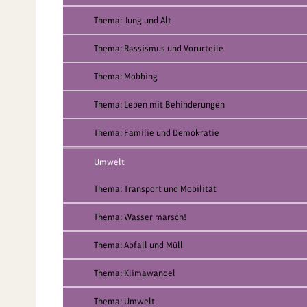
Thema: Jung und Alt
Thema: Rassismus und Vorurteile
Thema: Mobbing
Thema: Leben mit Behinderungen
Thema: Familie und Demokratie
Umwelt
Thema: Transport und Mobilität
Thema: Wasser marsch!
Thema: Abfall und Müll
Thema: Klimawandel
Thema: Umwelt