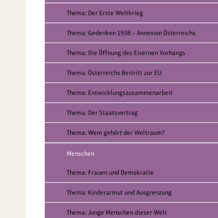
Thema: Der Erste Weltkrieg
Thema: Gedenken 1938 – Annexion Österreichs
Thema: Die Öffnung des Eisernen Vorhangs
Thema: Österreichs Beitritt zur EU
Thema: Entwicklungszusammenarbeit
Thema: Der Staatsvertrag
Thema: Wem gehört der Weltraum?
Menschen
Thema: Frauen und Demokratie
Thema: Kinderarmut und Ausgrenzung
Thema: Junge Menschen dieser Welt