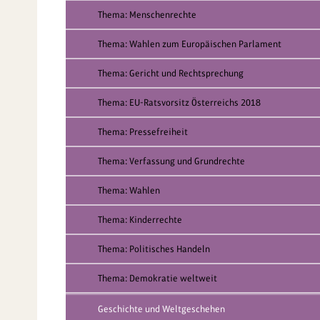
Thema: Menschenrechte
Thema: Wahlen zum Europäischen Parlament
Thema: Gericht und Rechtsprechung
Thema: EU-Ratsvorsitz Österreichs 2018
Thema: Pressefreiheit
Thema: Verfassung und Grundrechte
Thema: Wahlen
Thema: Kinderrechte
Thema: Politisches Handeln
Thema: Demokratie weltweit
Geschichte und Weltgeschehen