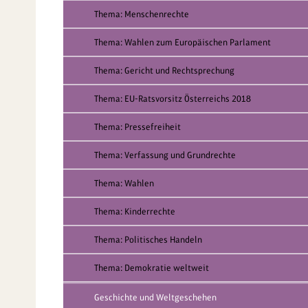
Thema: Menschenrechte
Thema: Wahlen zum Europäischen Parlament
Thema: Gericht und Rechtsprechung
Thema: EU-Ratsvorsitz Österreichs 2018
Thema: Pressefreiheit
Thema: Verfassung und Grundrechte
Thema: Wahlen
Thema: Kinderrechte
Thema: Politisches Handeln
Thema: Demokratie weltweit
Geschichte und Weltgeschehen