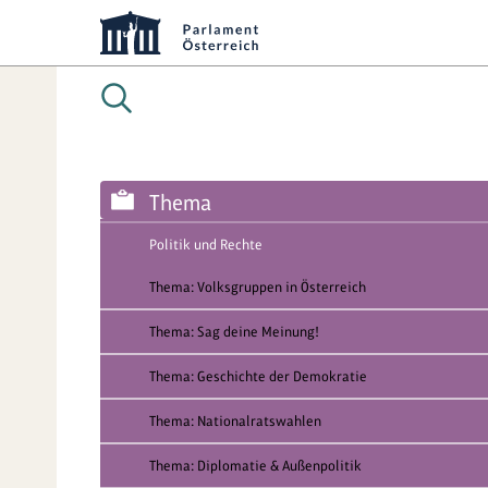
Thema
Politik und Rechte
Thema: Volksgruppen in Österreich
Thema: Sag deine Meinung!
Thema: Geschichte der Demokratie
Thema: Nationalratswahlen
Thema: Diplomatie & Außenpolitik