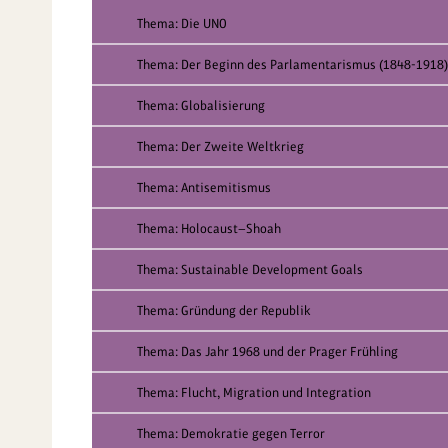
Thema: Die UNO
Thema: Der Beginn des Parlamentarismus (1848-1918)
Thema: Globalisierung
Thema: Der Zweite Weltkrieg
Thema: Antisemitismus
Thema: Holocaust—Shoah
Thema: Sustainable Development Goals
Thema: Gründung der Republik
Thema: Das Jahr 1968 und der Prager Frühling
Thema: Flucht, Migration und Integration
Thema: Demokratie gegen Terror