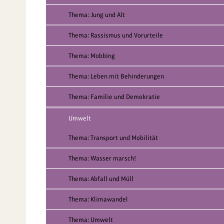
Thema: Jung und Alt
Thema: Rassismus und Vorurteile
Thema: Mobbing
Thema: Leben mit Behinderungen
Thema: Familie und Demokratie
Umwelt
Thema: Transport und Mobilität
Thema: Wasser marsch!
Thema: Abfall und Müll
Thema: Klimawandel
Thema: Umwelt