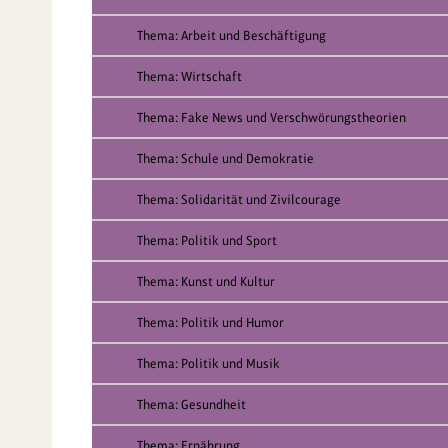
Thema: Arbeit und Beschäftigung
Thema: Wirtschaft
Thema: Fake News und Verschwörungstheorien
Thema: Schule und Demokratie
Thema: Solidarität und Zivilcourage
Thema: Politik und Sport
Thema: Kunst und Kultur
Thema: Politik und Humor
Thema: Politik und Musik
Thema: Gesundheit
Thema: Ernährung