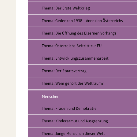
Thema: Der Erste Weltkrieg
Thema: Gedenken 1938 – Annexion Österreichs
Thema: Die Öffnung des Eisernen Vorhangs
Thema: Österreichs Beitritt zur EU
Thema: Entwicklungszusammenarbeit
Thema: Der Staatsvertrag
Thema: Wem gehört der Weltraum?
Menschen
Thema: Frauen und Demokratie
Thema: Kinderarmut und Ausgrenzung
Thema: Junge Menschen dieser Welt