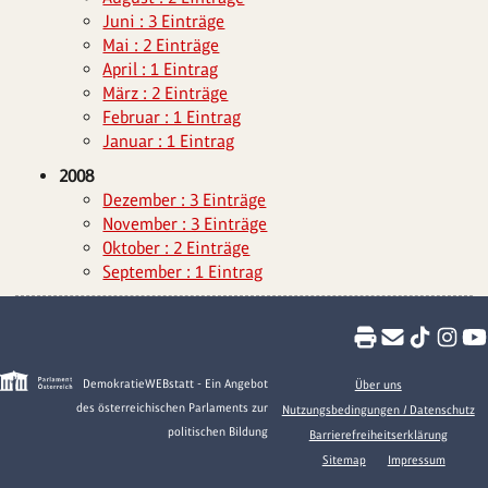
Juni : 3 Einträge
Mai : 2 Einträge
April : 1 Eintrag
März : 2 Einträge
Februar : 1 Eintrag
Januar : 1 Eintrag
2008
Dezember : 3 Einträge
November : 3 Einträge
Oktober : 2 Einträge
September : 1 Eintrag
DemokratieWEBstatt - Ein Angebot
Über uns
des österreichischen Parlaments zur
Nutzungsbedingungen / Datenschutz
politischen Bildung
Barrierefreiheitserklärung
Sitemap
Impressum