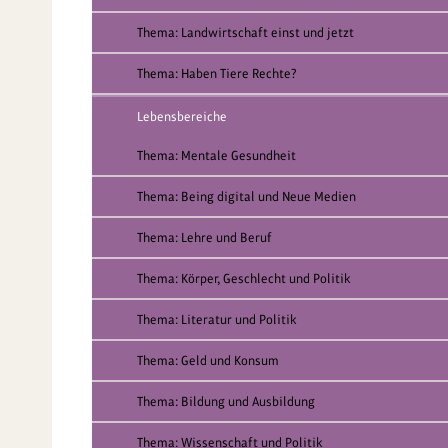
Thema: Landwirtschaft einst und jetzt
Thema: Haben Tiere Rechte?
Lebensbereiche
Thema: Mentale Gesundheit
Thema: Being digital und Neue Medien
Thema: Lehre und Beruf
Thema: Körper, Geschlecht und Politik
Thema: Literatur und Politik
Thema: Geld und Konsum
Thema: Bildung und Ausbildung
Thema: Wissenschaft und Politik