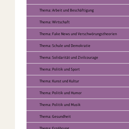
Thema: Arbeit und Beschäftigung
Thema: Wirtschaft
Thema: Fake News und Verschwörungstheorien
Thema: Schule und Demokratie
Thema: Solidarität und Zivilcourage
Thema: Politik und Sport
Thema: Kunst und Kultur
Thema: Politik und Humor
Thema: Politik und Musik
Thema: Gesundheit
Thema: Ernährung