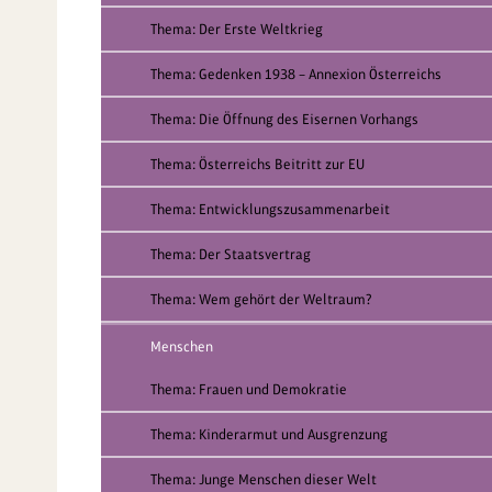
Thema: Der Erste Weltkrieg
Thema: Gedenken 1938 – Annexion Österreichs
Thema: Die Öffnung des Eisernen Vorhangs
Thema: Österreichs Beitritt zur EU
Thema: Entwicklungszusammenarbeit
Thema: Der Staatsvertrag
Thema: Wem gehört der Weltraum?
Menschen
Thema: Frauen und Demokratie
Thema: Kinderarmut und Ausgrenzung
Thema: Junge Menschen dieser Welt