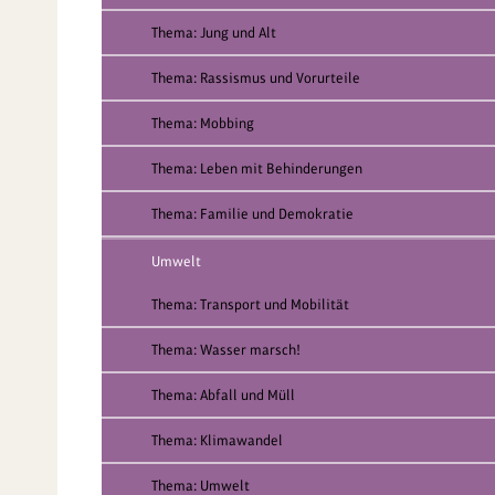
Thema: Jung und Alt
Thema: Rassismus und Vorurteile
Thema: Mobbing
Thema: Leben mit Behinderungen
Thema: Familie und Demokratie
Umwelt
Thema: Transport und Mobilität
Thema: Wasser marsch!
Thema: Abfall und Müll
Thema: Klimawandel
Thema: Umwelt