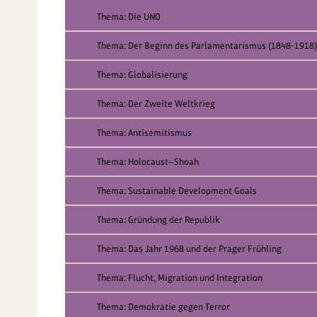
Thema: Die UNO
Thema: Der Beginn des Parlamentarismus (1848-1918)
Thema: Globalisierung
Thema: Der Zweite Weltkrieg
Thema: Antisemitismus
Thema: Holocaust—Shoah
Thema: Sustainable Development Goals
Thema: Gründung der Republik
Thema: Das Jahr 1968 und der Prager Frühling
Thema: Flucht, Migration und Integration
Thema: Demokratie gegen Terror