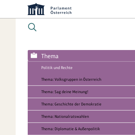
Thema
Politik und Rechte
Thema: Volksgruppen in Österreich
Thema: Sag deine Meinung!
Thema: Geschichte der Demokratie
Thema: Nationalratswahlen
Thema: Diplomatie & Außenpolitik