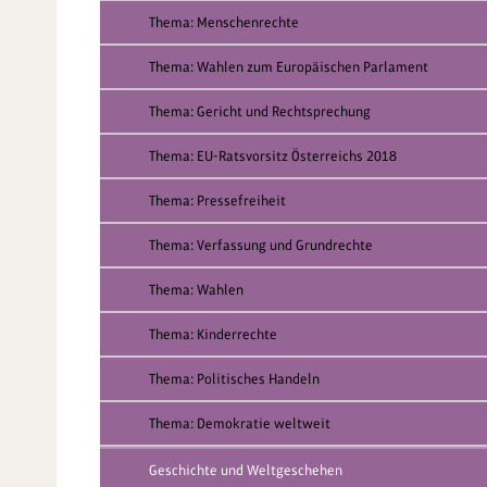
Thema: Menschenrechte
Thema: Wahlen zum Europäischen Parlament
Thema: Gericht und Rechtsprechung
Thema: EU-Ratsvorsitz Österreichs 2018
Thema: Pressefreiheit
Thema: Verfassung und Grundrechte
Thema: Wahlen
Thema: Kinderrechte
Thema: Politisches Handeln
Thema: Demokratie weltweit
Geschichte und Weltgeschehen