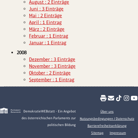
August : 2 Einträge
Juni : 3 Einträge
Mai : 2 Einträge
April : 1 Eintrag
März : 2 Einträge
Februar : 1 Eintrag
Januar : 1 Eintrag
2008
Dezember : 3 Einträge
November : 3 Einträge
Oktober : 2 Einträge
September : 1 Eintrag
DemokratieWEBstatt - Ein Angebot
Über uns
des österreichischen Parlaments zur
Nutzungsbedingungen / Datenschutz
politischen Bildung
Barrierefreiheitserklärung
Sitemap
Impressum