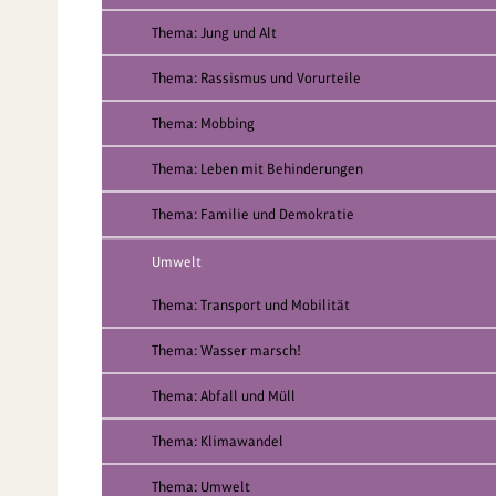
Thema: Jung und Alt
Thema: Rassismus und Vorurteile
Thema: Mobbing
Thema: Leben mit Behinderungen
Thema: Familie und Demokratie
Umwelt
Thema: Transport und Mobilität
Thema: Wasser marsch!
Thema: Abfall und Müll
Thema: Klimawandel
Thema: Umwelt