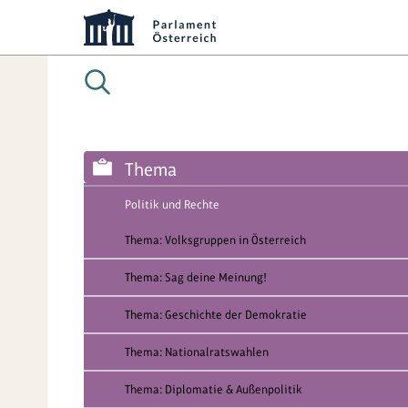
Thema
Politik und Rechte
Thema: Volksgruppen in Österreich
Thema: Sag deine Meinung!
Thema: Geschichte der Demokratie
Thema: Nationalratswahlen
Thema: Diplomatie & Außenpolitik