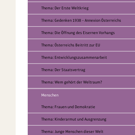
Thema: Der Erste Weltkrieg
Thema: Gedenken 1938 – Annexion Österreichs
Thema: Die Öffnung des Eisernen Vorhangs
Thema: Österreichs Beitritt zur EU
Thema: Entwicklungszusammenarbeit
Thema: Der Staatsvertrag
Thema: Wem gehört der Weltraum?
Menschen
Thema: Frauen und Demokratie
Thema: Kinderarmut und Ausgrenzung
Thema: Junge Menschen dieser Welt