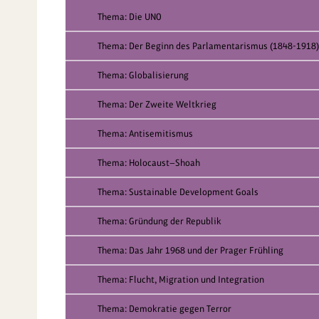
Thema: Die UNO
Thema: Der Beginn des Parlamentarismus (1848-1918)
Thema: Globalisierung
Thema: Der Zweite Weltkrieg
Thema: Antisemitismus
Thema: Holocaust—Shoah
Thema: Sustainable Development Goals
Thema: Gründung der Republik
Thema: Das Jahr 1968 und der Prager Frühling
Thema: Flucht, Migration und Integration
Thema: Demokratie gegen Terror