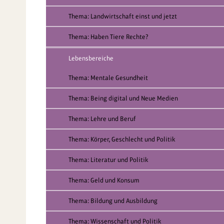
Thema: Landwirtschaft einst und jetzt
Thema: Haben Tiere Rechte?
Lebensbereiche
Thema: Mentale Gesundheit
Thema: Being digital und Neue Medien
Thema: Lehre und Beruf
Thema: Körper, Geschlecht und Politik
Thema: Literatur und Politik
Thema: Geld und Konsum
Thema: Bildung und Ausbildung
Thema: Wissenschaft und Politik