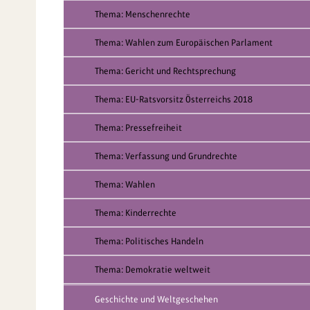
Thema: Menschenrechte
Thema: Wahlen zum Europäischen Parlament
Thema: Gericht und Rechtsprechung
Thema: EU-Ratsvorsitz Österreichs 2018
Thema: Pressefreiheit
Thema: Verfassung und Grundrechte
Thema: Wahlen
Thema: Kinderrechte
Thema: Politisches Handeln
Thema: Demokratie weltweit
Geschichte und Weltgeschehen