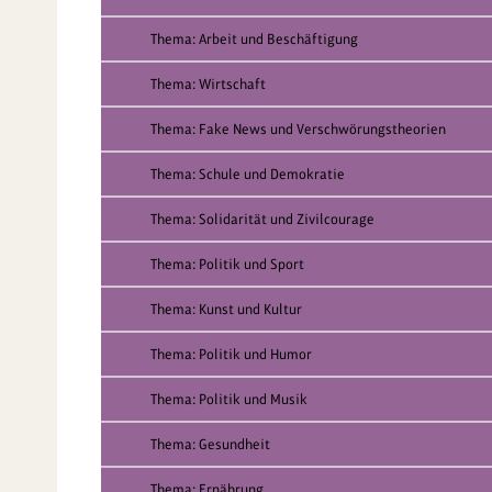
Thema: Arbeit und Beschäftigung
Thema: Wirtschaft
Thema: Fake News und Verschwörungstheorien
Thema: Schule und Demokratie
Thema: Solidarität und Zivilcourage
Thema: Politik und Sport
Thema: Kunst und Kultur
Thema: Politik und Humor
Thema: Politik und Musik
Thema: Gesundheit
Thema: Ernährung