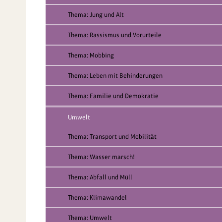
Thema: Jung und Alt
Thema: Rassismus und Vorurteile
Thema: Mobbing
Thema: Leben mit Behinderungen
Thema: Familie und Demokratie
Umwelt
Thema: Transport und Mobilität
Thema: Wasser marsch!
Thema: Abfall und Müll
Thema: Klimawandel
Thema: Umwelt