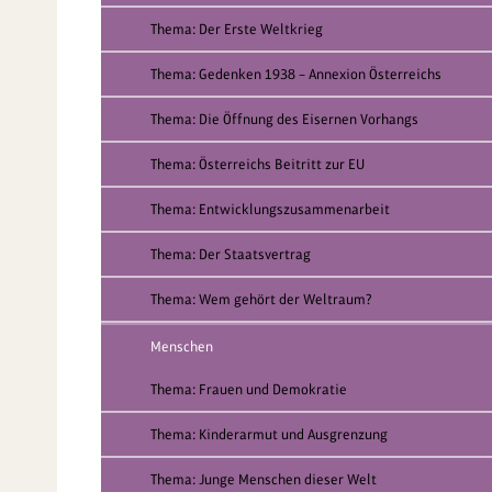
Thema: Der Erste Weltkrieg
Thema: Gedenken 1938 – Annexion Österreichs
Thema: Die Öffnung des Eisernen Vorhangs
Thema: Österreichs Beitritt zur EU
Thema: Entwicklungszusammenarbeit
Thema: Der Staatsvertrag
Thema: Wem gehört der Weltraum?
Menschen
Thema: Frauen und Demokratie
Thema: Kinderarmut und Ausgrenzung
Thema: Junge Menschen dieser Welt