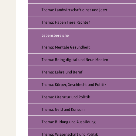
Thema: Landwirtschaft einst und jetzt
Thema: Haben Tiere Rechte?
Lebensbereiche
Thema: Mentale Gesundheit
Thema: Being digital und Neue Medien
Thema: Lehre und Beruf
Thema: Körper, Geschlecht und Politik
Thema: Literatur und Politik
Thema: Geld und Konsum
Thema: Bildung und Ausbildung
Thema: Wissenschaft und Politik