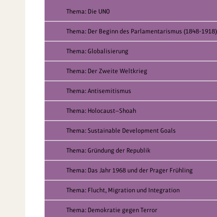
Thema: Die UNO
Thema: Der Beginn des Parlamentarismus (1848-1918)
Thema: Globalisierung
Thema: Der Zweite Weltkrieg
Thema: Antisemitismus
Thema: Holocaust—Shoah
Thema: Sustainable Development Goals
Thema: Gründung der Republik
Thema: Das Jahr 1968 und der Prager Frühling
Thema: Flucht, Migration und Integration
Thema: Demokratie gegen Terror