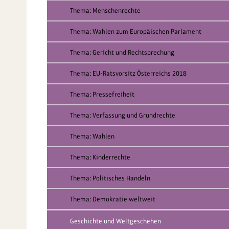
Thema: Menschenrechte
Thema: Wahlen zum Europäischen Parlament
Thema: Gericht und Rechtsprechung
Thema: EU-Ratsvorsitz Österreichs 2018
Thema: Pressefreiheit
Thema: Verfassung und Grundrechte
Thema: Wahlen
Thema: Kinderrechte
Thema: Politisches Handeln
Thema: Demokratie weltweit
Geschichte und Weltgeschehen