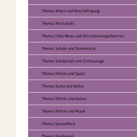
Thema: Arbeit und Beschäftigung
Thema: Wirtschaft
Thema: Fake News und Verschwörungstheorien
Thema: Schule und Demokratie
Thema: Solidarität und Zivilcourage
Thema: Politik und Sport
Thema: Kunst und Kultur
Thema: Politik und Humor
Thema: Politik und Musik
Thema: Gesundheit
Thema: Ernährung