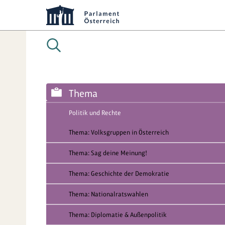
Thema
Politik und Rechte
Thema: Volksgruppen in Österreich
Thema: Sag deine Meinung!
Thema: Geschichte der Demokratie
Thema: Nationalratswahlen
Thema: Diplomatie & Außenpolitik