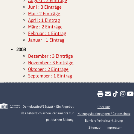
August : 2 Einträge
Juni : 3 Einträge
Mai : 2 Einträge
April : 1 Eintrag
März : 2 Einträge
Februar : 1 Eintrag
Januar : 1 Eintrag
2008
Dezember : 3 Einträge
November : 3 Einträge
Oktober : 2 Einträge
September : 1 Eintrag
DemokratieWEBstatt - Ein Angebot
Über uns
des österreichischen Parlaments zur
Nutzungsbedingungen / Datenschutz
politischen Bildung
Barrierefreiheitserklärung
Sitemap
Impressum