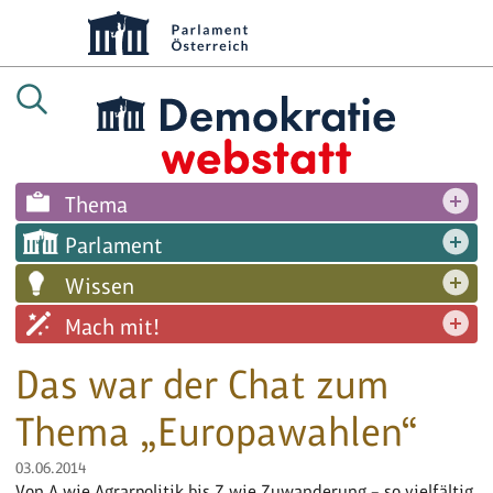
Thema
Parlament
Wissen
Mach mit!
Das war der Chat zum
Thema „Europawahlen“
03.06.2014
Von A wie Agrarpolitik bis Z wie Zuwanderung – so vielfältig