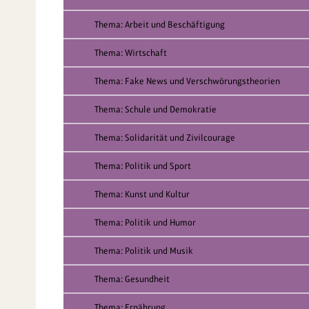
Thema: Arbeit und Beschäftigung
Thema: Wirtschaft
Thema: Fake News und Verschwörungstheorien
Thema: Schule und Demokratie
Thema: Solidarität und Zivilcourage
Thema: Politik und Sport
Thema: Kunst und Kultur
Thema: Politik und Humor
Thema: Politik und Musik
Thema: Gesundheit
Thema: Ernährung