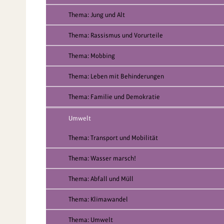
Thema: Jung und Alt
Thema: Rassismus und Vorurteile
Thema: Mobbing
Thema: Leben mit Behinderungen
Thema: Familie und Demokratie
Umwelt
Thema: Transport und Mobilität
Thema: Wasser marsch!
Thema: Abfall und Müll
Thema: Klimawandel
Thema: Umwelt