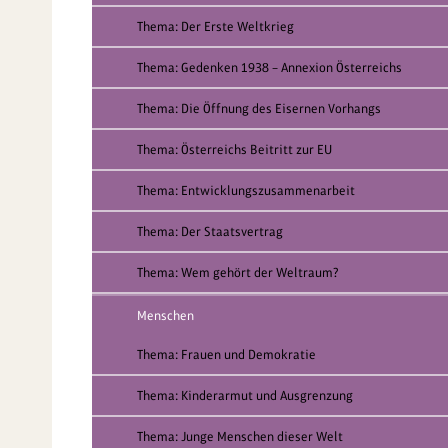
Thema: Der Erste Weltkrieg
Thema: Gedenken 1938 – Annexion Österreichs
Thema: Die Öffnung des Eisernen Vorhangs
Thema: Österreichs Beitritt zur EU
Thema: Entwicklungszusammenarbeit
Thema: Der Staatsvertrag
Thema: Wem gehört der Weltraum?
Menschen
Thema: Frauen und Demokratie
Thema: Kinderarmut und Ausgrenzung
Thema: Junge Menschen dieser Welt