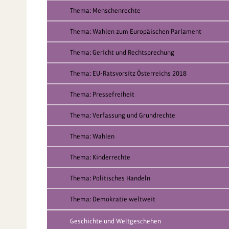
Thema: Menschenrechte
Thema: Wahlen zum Europäischen Parlament
Thema: Gericht und Rechtsprechung
Thema: EU-Ratsvorsitz Österreichs 2018
Thema: Pressefreiheit
Thema: Verfassung und Grundrechte
Thema: Wahlen
Thema: Kinderrechte
Thema: Politisches Handeln
Thema: Demokratie weltweit
Geschichte und Weltgeschehen