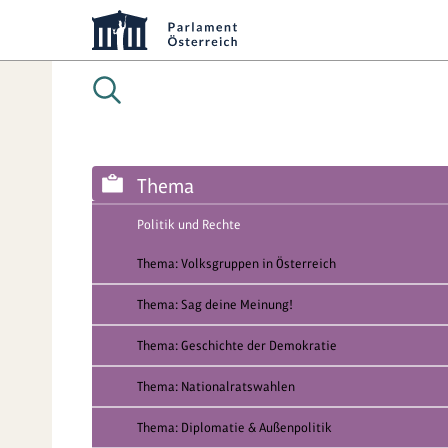
Thema
Politik und Rechte
Thema: Volksgruppen in Österreich
Thema: Sag deine Meinung!
Thema: Geschichte der Demokratie
Thema: Nationalratswahlen
Thema: Diplomatie & Außenpolitik