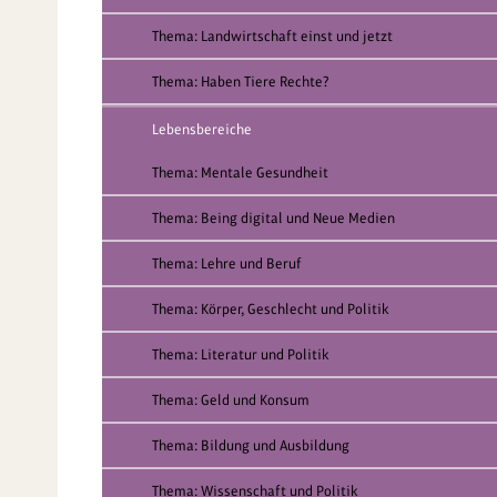
Thema: Landwirtschaft einst und jetzt
Thema: Haben Tiere Rechte?
Lebensbereiche
Thema: Mentale Gesundheit
Thema: Being digital und Neue Medien
Thema: Lehre und Beruf
Thema: Körper, Geschlecht und Politik
Thema: Literatur und Politik
Thema: Geld und Konsum
Thema: Bildung und Ausbildung
Thema: Wissenschaft und Politik