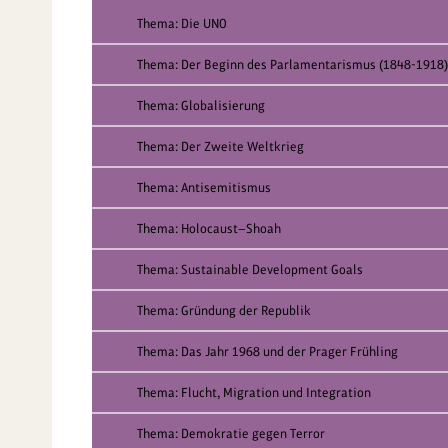
Thema: Die UNO
Thema: Der Beginn des Parlamentarismus (1848-1918)
Thema: Globalisierung
Thema: Der Zweite Weltkrieg
Thema: Antisemitismus
Thema: Holocaust—Shoah
Thema: Sustainable Development Goals
Thema: Gründung der Republik
Thema: Das Jahr 1968 und der Prager Frühling
Thema: Flucht, Migration und Integration
Thema: Demokratie gegen Terror