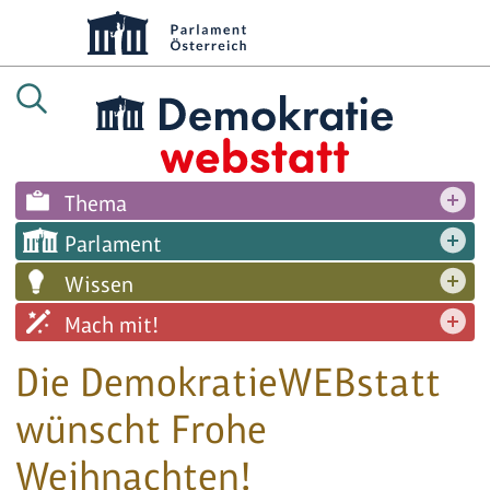
Thema
Parlament
Wissen
Mach mit!
Die DemokratieWEBstatt
wünscht Frohe
Weihnachten!