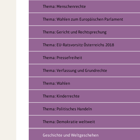
Thema: Menschenrechte
Thema: Wahlen zum Europäischen Parlament
Thema: Gericht und Rechtsprechung
Thema: EU-Ratsvorsitz Österreichs 2018
Thema: Pressefreiheit
Thema: Verfassung und Grundrechte
Thema: Wahlen
Thema: Kinderrechte
Thema: Politisches Handeln
Thema: Demokratie weltweit
Geschichte und Weltgeschehen