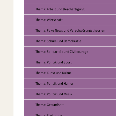
Thema: Arbeit und Beschäftigung
Thema: Wirtschaft
Thema: Fake News und Verschwörungstheorien
Thema: Schule und Demokratie
Thema: Solidarität und Zivilcourage
Thema: Politik und Sport
Thema: Kunst und Kultur
Thema: Politik und Humor
Thema: Politik und Musik
Thema: Gesundheit
Thema: Ernährung