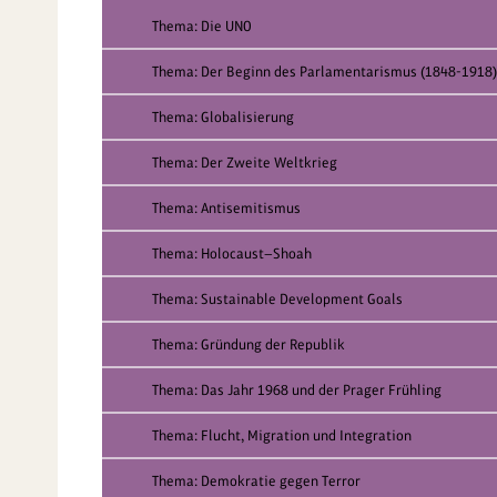
Thema: Die UNO
Thema: Der Beginn des Parlamentarismus (1848-1918)
Thema: Globalisierung
Thema: Der Zweite Weltkrieg
Thema: Antisemitismus
Thema: Holocaust—Shoah
Thema: Sustainable Development Goals
Thema: Gründung der Republik
Thema: Das Jahr 1968 und der Prager Frühling
Thema: Flucht, Migration und Integration
Thema: Demokratie gegen Terror