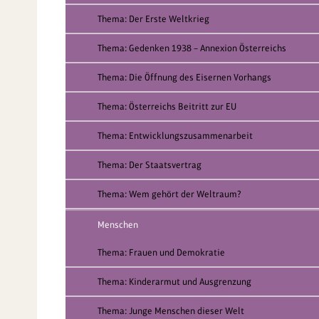
Thema: Der Erste Weltkrieg
Thema: Gedenken 1938 – Annexion Österreichs
Thema: Die Öffnung des Eisernen Vorhangs
Thema: Österreichs Beitritt zur EU
Thema: Entwicklungszusammenarbeit
Thema: Der Staatsvertrag
Thema: Wem gehört der Weltraum?
Menschen
Thema: Frauen und Demokratie
Thema: Kinderarmut und Ausgrenzung
Thema: Junge Menschen dieser Welt