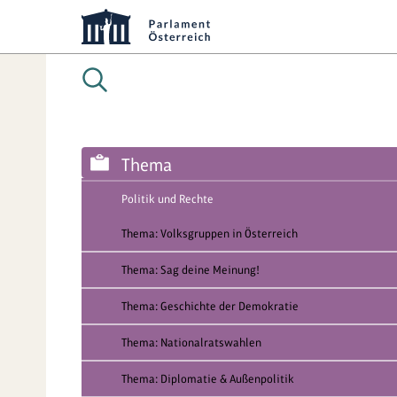
Thema
Politik und Rechte
Thema: Volksgruppen in Österreich
Thema: Sag deine Meinung!
Thema: Geschichte der Demokratie
Thema: Nationalratswahlen
Thema: Diplomatie & Außenpolitik