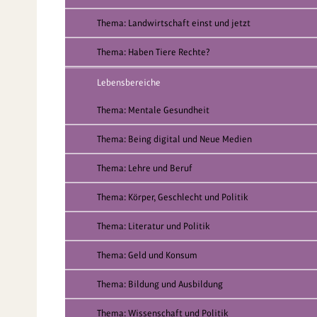
Thema: Landwirtschaft einst und jetzt
Thema: Haben Tiere Rechte?
Lebensbereiche
Thema: Mentale Gesundheit
Thema: Being digital und Neue Medien
Thema: Lehre und Beruf
Thema: Körper, Geschlecht und Politik
Thema: Literatur und Politik
Thema: Geld und Konsum
Thema: Bildung und Ausbildung
Thema: Wissenschaft und Politik