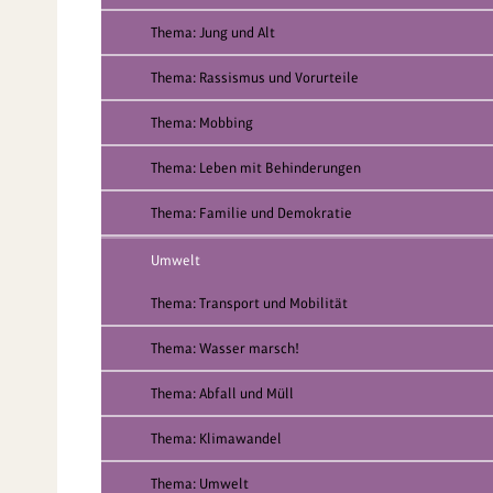
Thema: Jung und Alt
Thema: Rassismus und Vorurteile
Thema: Mobbing
Thema: Leben mit Behinderungen
Thema: Familie und Demokratie
Umwelt
Thema: Transport und Mobilität
Thema: Wasser marsch!
Thema: Abfall und Müll
Thema: Klimawandel
Thema: Umwelt