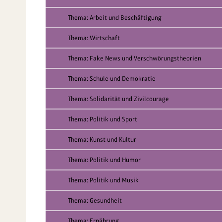
Thema: Arbeit und Beschäftigung
Thema: Wirtschaft
Thema: Fake News und Verschwörungstheorien
Thema: Schule und Demokratie
Thema: Solidarität und Zivilcourage
Thema: Politik und Sport
Thema: Kunst und Kultur
Thema: Politik und Humor
Thema: Politik und Musik
Thema: Gesundheit
Thema: Ernährung