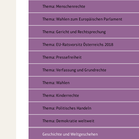
Thema: Menschenrechte
Thema: Wahlen zum Europäischen Parlament
Thema: Gericht und Rechtsprechung
Thema: EU-Ratsvorsitz Österreichs 2018
Thema: Pressefreiheit
Thema: Verfassung und Grundrechte
Thema: Wahlen
Thema: Kinderrechte
Thema: Politisches Handeln
Thema: Demokratie weltweit
Geschichte und Weltgeschehen