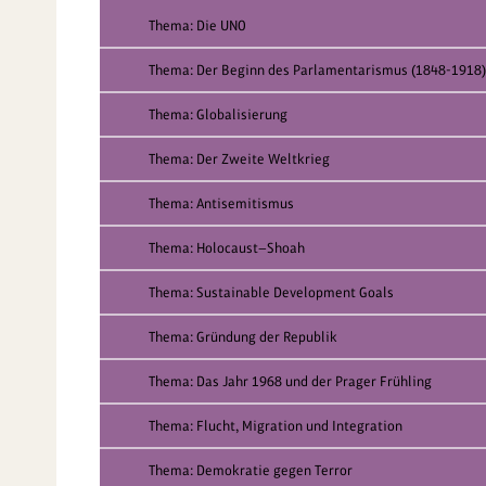
Thema: Die UNO
Thema: Der Beginn des Parlamentarismus (1848-1918)
Thema: Globalisierung
Thema: Der Zweite Weltkrieg
Thema: Antisemitismus
Thema: Holocaust—Shoah
Thema: Sustainable Development Goals
Thema: Gründung der Republik
Thema: Das Jahr 1968 und der Prager Frühling
Thema: Flucht, Migration und Integration
Thema: Demokratie gegen Terror