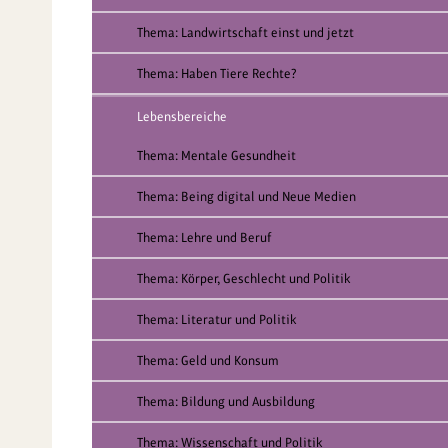
Thema: Landwirtschaft einst und jetzt
Thema: Haben Tiere Rechte?
Lebensbereiche
Thema: Mentale Gesundheit
Thema: Being digital und Neue Medien
Thema: Lehre und Beruf
Thema: Körper, Geschlecht und Politik
Thema: Literatur und Politik
Thema: Geld und Konsum
Thema: Bildung und Ausbildung
Thema: Wissenschaft und Politik