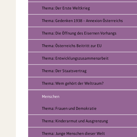
Thema: Der Erste Weltkrieg
Thema: Gedenken 1938 – Annexion Österreichs
Thema: Die Öffnung des Eisernen Vorhangs
Thema: Österreichs Beitritt zur EU
Thema: Entwicklungszusammenarbeit
Thema: Der Staatsvertrag
Thema: Wem gehört der Weltraum?
Menschen
Thema: Frauen und Demokratie
Thema: Kinderarmut und Ausgrenzung
Thema: Junge Menschen dieser Welt