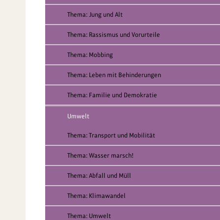
Thema: Jung und Alt
Thema: Rassismus und Vorurteile
Thema: Mobbing
Thema: Leben mit Behinderungen
Thema: Familie und Demokratie
Umwelt
Thema: Transport und Mobilität
Thema: Wasser marsch!
Thema: Abfall und Müll
Thema: Klimawandel
Thema: Umwelt