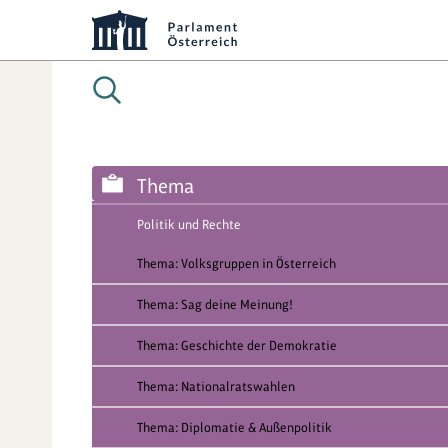
Thema
Politik und Rechte
Thema: Volksgruppen in Österreich
Thema: Sag deine Meinung!
Thema: Geschichte der Demokratie
Thema: Nationalratswahlen
Thema: Diplomatie & Außenpolitik