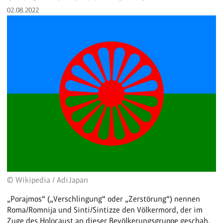
02.08.2022
© Wikipedia / AdiJapan
„Porajmos“ („Verschlingung“ oder „Zerstörung“) nennen
Roma/Romnija und Sinti/Sintizze den Völkermord, der im
Zuge des Holocaust an dieser Bevölkerungsgruppe geschah.