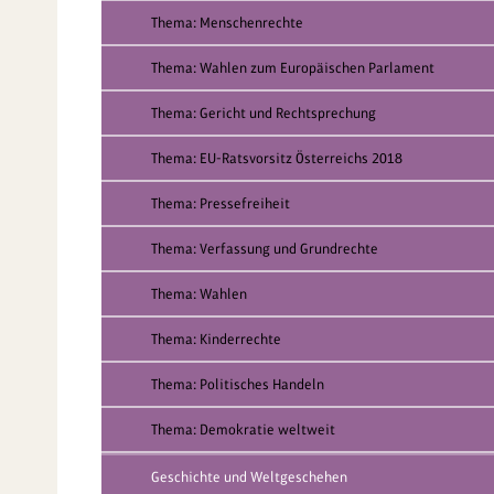
Thema: Menschenrechte
Thema: Wahlen zum Europäischen Parlament
Thema: Gericht und Rechtsprechung
Thema: EU-Ratsvorsitz Österreichs 2018
Thema: Pressefreiheit
Thema: Verfassung und Grundrechte
Thema: Wahlen
Thema: Kinderrechte
Thema: Politisches Handeln
Thema: Demokratie weltweit
Geschichte und Weltgeschehen