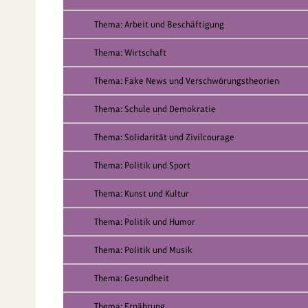
Thema: Arbeit und Beschäftigung
Thema: Wirtschaft
Thema: Fake News und Verschwörungstheorien
Thema: Schule und Demokratie
Thema: Solidarität und Zivilcourage
Thema: Politik und Sport
Thema: Kunst und Kultur
Thema: Politik und Humor
Thema: Politik und Musik
Thema: Gesundheit
Thema: Ernährung