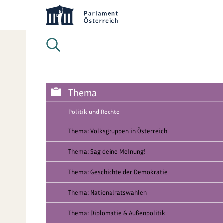
Thema
Politik und Rechte
Thema: Volksgruppen in Österreich
Thema: Sag deine Meinung!
Thema: Geschichte der Demokratie
Thema: Nationalratswahlen
Thema: Diplomatie & Außenpolitik