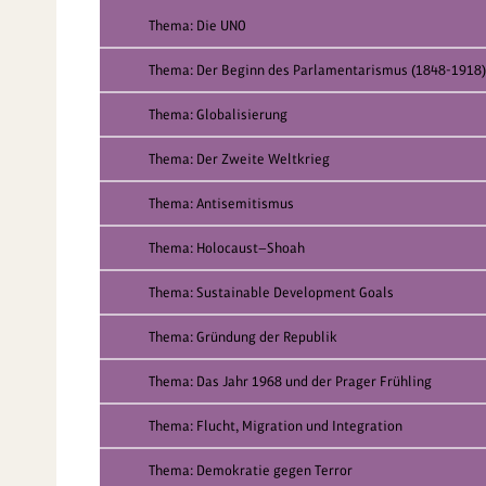
Thema: Die UNO
Thema: Der Beginn des Parlamentarismus (1848-1918)
Thema: Globalisierung
Thema: Der Zweite Weltkrieg
Thema: Antisemitismus
Thema: Holocaust—Shoah
Thema: Sustainable Development Goals
Thema: Gründung der Republik
Thema: Das Jahr 1968 und der Prager Frühling
Thema: Flucht, Migration und Integration
Thema: Demokratie gegen Terror