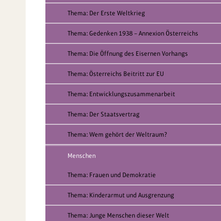
Thema: Der Erste Weltkrieg
Thema: Gedenken 1938 – Annexion Österreichs
Thema: Die Öffnung des Eisernen Vorhangs
Thema: Österreichs Beitritt zur EU
Thema: Entwicklungszusammenarbeit
Thema: Der Staatsvertrag
Thema: Wem gehört der Weltraum?
Menschen
Thema: Frauen und Demokratie
Thema: Kinderarmut und Ausgrenzung
Thema: Junge Menschen dieser Welt