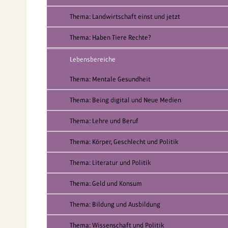
Thema: Landwirtschaft einst und jetzt
Thema: Haben Tiere Rechte?
Lebensbereiche
Thema: Mentale Gesundheit
Thema: Being digital und Neue Medien
Thema: Lehre und Beruf
Thema: Körper, Geschlecht und Politik
Thema: Literatur und Politik
Thema: Geld und Konsum
Thema: Bildung und Ausbildung
Thema: Wissenschaft und Politik