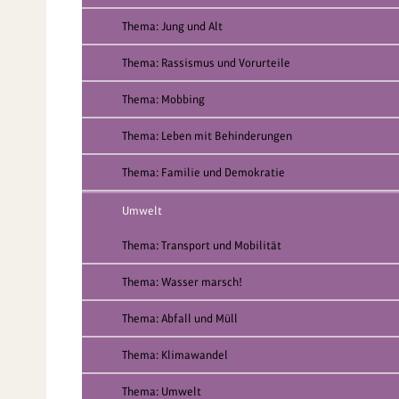
Thema: Jung und Alt
Thema: Rassismus und Vorurteile
Thema: Mobbing
Thema: Leben mit Behinderungen
Thema: Familie und Demokratie
Umwelt
Thema: Transport und Mobilität
Thema: Wasser marsch!
Thema: Abfall und Müll
Thema: Klimawandel
Thema: Umwelt