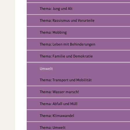
Thema: Jung und Alt
Thema: Rassismus und Vorurteile
Thema: Mobbing
Thema: Leben mit Behinderungen
Thema: Familie und Demokratie
Umwelt
Thema: Transport und Mobilität
Thema: Wasser marsch!
Thema: Abfall und Müll
Thema: Klimawandel
Thema: Umwelt