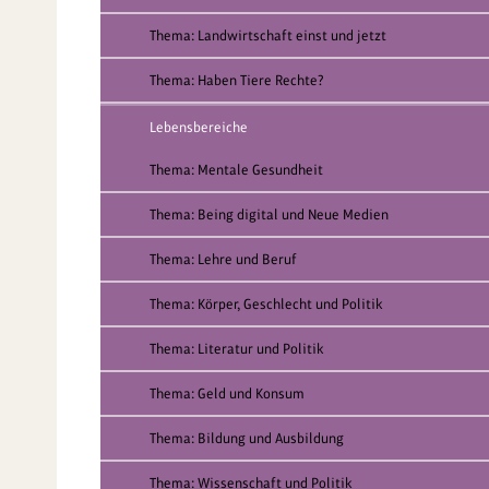
Thema: Landwirtschaft einst und jetzt
Thema: Haben Tiere Rechte?
Lebensbereiche
Thema: Mentale Gesundheit
Thema: Being digital und Neue Medien
Thema: Lehre und Beruf
Thema: Körper, Geschlecht und Politik
Thema: Literatur und Politik
Thema: Geld und Konsum
Thema: Bildung und Ausbildung
Thema: Wissenschaft und Politik