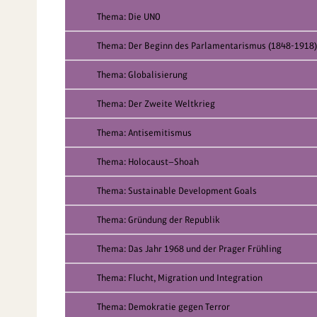
Thema: Die UNO
Thema: Der Beginn des Parlamentarismus (1848-1918)
Thema: Globalisierung
Thema: Der Zweite Weltkrieg
Thema: Antisemitismus
Thema: Holocaust—Shoah
Thema: Sustainable Development Goals
Thema: Gründung der Republik
Thema: Das Jahr 1968 und der Prager Frühling
Thema: Flucht, Migration und Integration
Thema: Demokratie gegen Terror