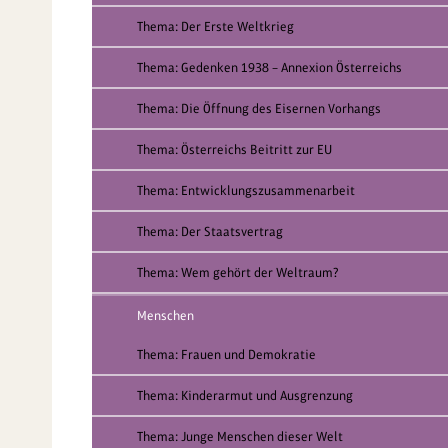
Thema: Der Erste Weltkrieg
Thema: Gedenken 1938 – Annexion Österreichs
Thema: Die Öffnung des Eisernen Vorhangs
Thema: Österreichs Beitritt zur EU
Thema: Entwicklungszusammenarbeit
Thema: Der Staatsvertrag
Thema: Wem gehört der Weltraum?
Menschen
Thema: Frauen und Demokratie
Thema: Kinderarmut und Ausgrenzung
Thema: Junge Menschen dieser Welt