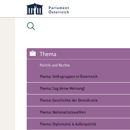
Thema
Politik und Rechte
Thema: Volksgruppen in Österreich
Thema: Sag deine Meinung!
Thema: Geschichte der Demokratie
Thema: Nationalratswahlen
Thema: Diplomatie & Außenpolitik