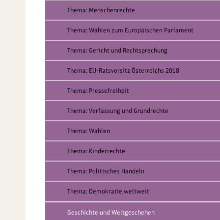
Thema: Menschenrechte
Thema: Wahlen zum Europäischen Parlament
Thema: Gericht und Rechtsprechung
Thema: EU-Ratsvorsitz Österreichs 2018
Thema: Pressefreiheit
Thema: Verfassung und Grundrechte
Thema: Wahlen
Thema: Kinderrechte
Thema: Politisches Handeln
Thema: Demokratie weltweit
Geschichte und Weltgeschehen