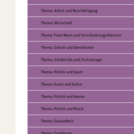
Thema: Arbeit und Beschäftigung
Thema: Wirtschaft
Thema: Fake News und Verschwörungstheorien
Thema: Schule und Demokratie
Thema: Solidarität und Zivilcourage
Thema: Politik und Sport
Thema: Kunst und Kultur
Thema: Politik und Humor
Thema: Politik und Musik
Thema: Gesundheit
Thema: Ernährung