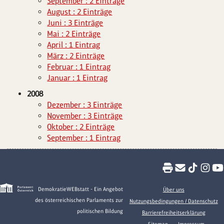
September : 2 Einträge
August : 2 Einträge
Juni : 3 Einträge
Mai : 2 Einträge
April : 1 Eintrag
März : 2 Einträge
Februar : 1 Eintrag
Januar : 1 Eintrag
2008
Dezember : 3 Einträge
November : 3 Einträge
Oktober : 2 Einträge
September : 1 Eintrag
DemokratieWEBstatt - Ein Angebot
Über uns
des österreichischen Parlaments zur
Nutzungsbedingungen / Datenschutz
politischen Bildung
Barrierefreiheitserklärung